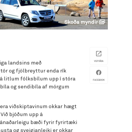
Skoða myndir
VEFSÍÐA
eiga landsins með
tór og fjölbreyttur enda rík
frá litlum fólksbílum upp í stóra
FACEBOOK
sbíla og sendibíla af mörgum
 gera viðskiptavinum okkar hægt
. Við bjóðum upp á
naðarleigu bæði fyrir fyrirtæki
usta og sveigjanleiki er okkar