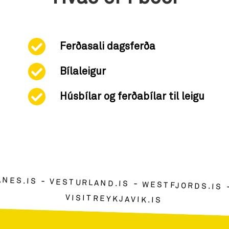
Ferðasali dagsferða
Bílaleigur
Húsbílar og ferðabílar til leigu
ANES.IS
VESTURLAND.IS
WESTFJORDS.IS
VISITREYKJAVIK.IS