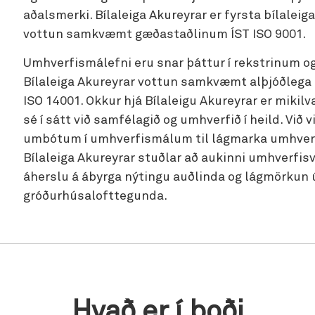
aðalsmerki. Bílaleiga Akureyrar er fyrsta bílaleiga
vottun samkvæmt gæðastaðlinum ÍST ISO 9001.
Umhverfismálefni eru snar þáttur í rekstrinum og
Bílaleiga Akureyrar vottun samkvæmt alþjóðleg
ISO 14001. Okkur hjá Bílaleigu Akureyrar er mikil
sé í sátt við samfélagið og umhverfið í heild. Vi
umbótum í umhverfismálum til lágmarka umhverfis
Bílaleiga Akureyrar stuðlar að aukinni umhverfi
áherslu á ábyrga nýtingu auðlinda og lágmörkun 
gróðurhúsalofttegunda.
Hvað er í boði