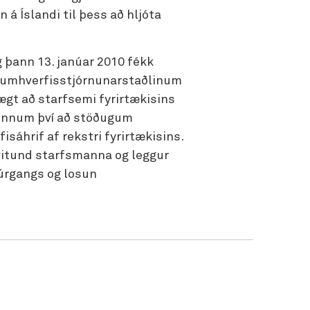
n á Íslandi til þess að hljóta
 þann 13. janúar 2010 fékk
a umhverfisstjórnunarstaðlinum
vægt að starfsemi fyrirtækisins
ð vinnum því að stöðugum
áhrif af rekstri fyrirtækisins.
svitund starfsmanna og leggur
úrgangs og losun