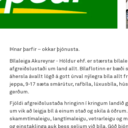
Þínar þarfir – okkar þjónusta.
Bílaleiga Akureyrar - Höldur ehf. er stærsta bílal
afgreiðslustaði um land allt. Bílaflotinn er bæði s
áhersla ávallt lögð á gott úrval nýlegra bíla allt 
jeppa, 9-17 sæta smárútur, rafbíla, lúxusbíla, hú
gerðum.
Fjöldi afgreiðslustaða hringinn í kringum landið
um vik að leigja bíl á einum stað og skila á öðrum
skammtímaleigu, langtímaleigu, vetrarleigu og má
og einstaklinga auk þess seljum við bíla. Góð þjón