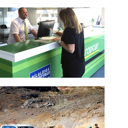
Upplýsingamiðstöðvar
pera
Heilsurækt og Spa
Fossar
Um vefinn
Hjólaferðir
Fyrir börnin
Gönguleiðir
ti
Hjólaleigur
Hápunktar
n
Sjóstangaveiði
Hitt og þetta
Skíði
Náttúra
ug
Skotveiði
Saga og menning
ðir
Stangveiði
Þjóðgarðar
g