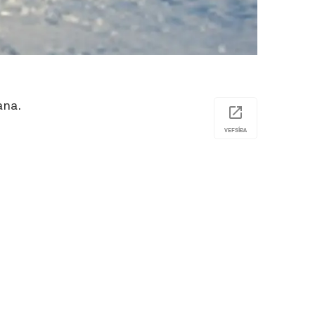
ana.
VEFSÍÐA