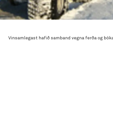
Vinsamlegast hafið samband vegna ferða og bók