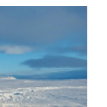
Upplýsingamiðstöðvar
pera
Heilsurækt og Spa
Fossar
Um vefinn
Hjólaferðir
Fyrir börnin
Gönguleiðir
ti
Hjólaleigur
Hápunktar
n
Sjóstangaveiði
Hitt og þetta
Skíði
Náttúra
ug
Skotveiði
Saga og menning
ðir
Stangveiði
Þjóðgarðar
g