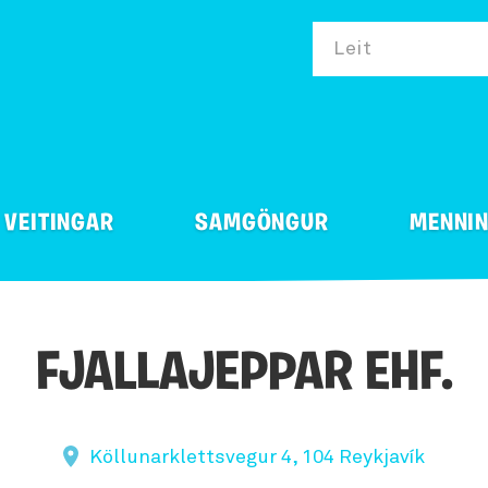
Leit
VEITINGAR
SAMGÖNGUR
MENNI
staðir
Almenningssamgöngur
Gestastofur
r fjölskylduna
ðal fólks
Ævintýraleiðangur
Í tjaldi og ferðavagni
Bensínstöð
Handverk og hönnun
FJALLAJEPPAR EHF.
garðar og opinn
glaheimili og Hostel
Fjórhjóla- og Buggy ferð
Glamping lúxustjöld
Bílaleigur
Leikhús
búnaður
askálar
Flúðasiglingar
Tjaldsvæði
Farangursþjónusta og
Setur og menningarhús
Köllunarklettsvegur 4, 104 Reykjavík
r með gistingu
innritun
agisting
Hópefli og hvataferðir
Tjöld og ferðavagnar til
Söfn