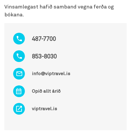
Vinsamlegast hafið samband vegna ferða og
bókana.
487-7700
853-8030
info@viptravel.is
Opið allt árið
viptravel.is