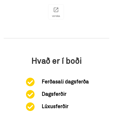
VEFSÍÐA
Hvað er í boði
Ferðasali dagsferða
Dagsferðir
Lúxusferðir