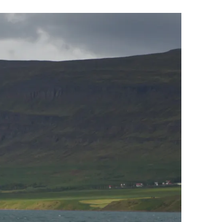
Upplýsingamiðstöðvar
pera
Heilsurækt og Spa
Fossar
Um vefinn
Hjólaferðir
Fyrir börnin
Gönguleiðir
ti
Hjólaleigur
Hápunktar
n
Sjóstangaveiði
Hitt og þetta
Skíði
Náttúra
ug
Skotveiði
Saga og menning
ðir
Stangveiði
Þjóðgarðar
g