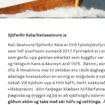
Sjóferðir Kela/Keliseatours.is
Keli Seatours/Sjóferðir Kela er lítið fjölskyldufyr
sem hóf starfsemi sumarið 2017. Fyrirtækið er í e
sem gerðu upp gamlan eikarbát sem byggður var af
og félögum hans á Akureyri árið 1975. Bátinn, sem 
rífa. Á tímabilinu maí til október eru í boði dagleg
aðallega hvalaskoðun en einnig er möguleiki á s
óskað. Við bjóðum upp á frítt kaffi, heitt súkkulað
viðskiptavini. Allir farþegar klæðast hlífðarfatna
þæginda og öryggis og þá er að sjálfsögðu salern
góðum skóm og taka með sér húfu og vettlinga.
Á