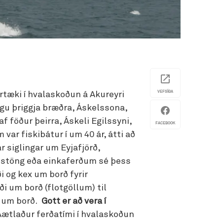
VEFSÍÐA
irtæki í hvalaskoðun á Akureyri
igu þriggja bræðra, Áskelssona,
 föður þeirra, Áskeli Egilssyni,
FACEBOOK
var fiskibátur í um 40 ár, átti að
ar siglingar um Eyjafjörð,
jóstöng eða einkaferðum sé þess
i og kex um borð fyrir
ði um borð (flotgöllum) til
i um borð.
Gott er að vera í
ætlaður ferðatími í hvalaskoðun