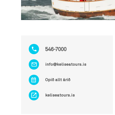
546-7000
info@keliseatours.is
Opið allt árið
keliseatours.is