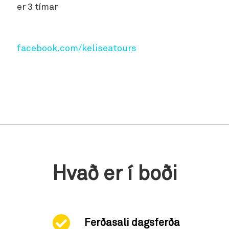
er 3 tímar
facebook.com/keliseatours
Hvað er í boði
Ferðasali dagsferða