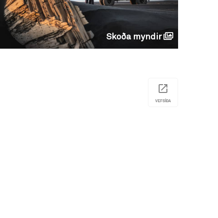
Skoða myndir
VEFSÍÐA