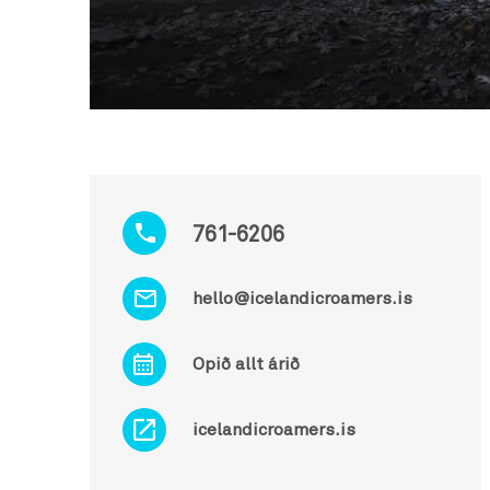
761-6206
hello@icelandicroamers.is
Opið allt árið
icelandicroamers.is