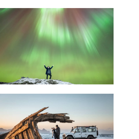
Upplýsingamiðstöðvar
pera
Heilsurækt og Spa
Fossar
Um vefinn
Hjólaferðir
Fyrir börnin
Gönguleiðir
ti
Hjólaleigur
Hápunktar
n
Sjóstangaveiði
Hitt og þetta
Skíði
Náttúra
ug
Skotveiði
Saga og menning
ðir
Stangveiði
Þjóðgarðar
g