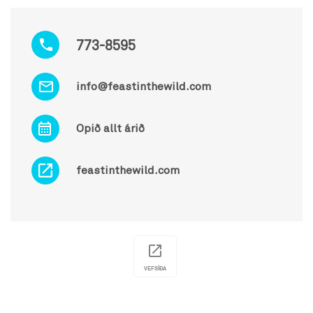
773-8595
info@feastinthewild.com
Opið allt árið
feastinthewild.com
VEFSÍÐA