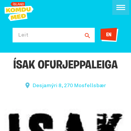
EN
Leit
ÍSAK OFURJEPPALEIGA
Desjamýri 8, 270 Mosfellsbær