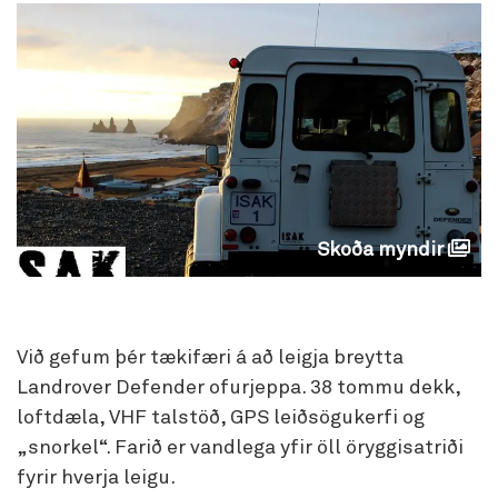
Skoða myndir
Við gefum þér tækifæri á að leigja breytta
Landrover Defender ofurjeppa. 38 tommu dekk,
loftdæla, VHF talstöð, GPS leiðsögukerfi og
„snorkel“. Farið er vandlega yfir öll öryggisatriði
fyrir hverja leigu.