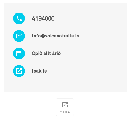
4194000
info@volcanotrails.is
Opið allt árið
isak.is
VEFSÍÐA