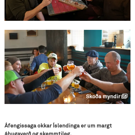
Skoða myndir
Áfengissaga okkar Íslendinga er um margt
áhugaverð og skemmtileg.