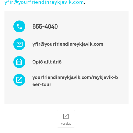
yfir@yourfriendinreykjavik.com
.
655-4040
yfir@yourfriendinreykjavik.com
Opið allt árið
yourfriendinreykjavik.com/reykjavik-b
eer-tour
VEFSÍÐA