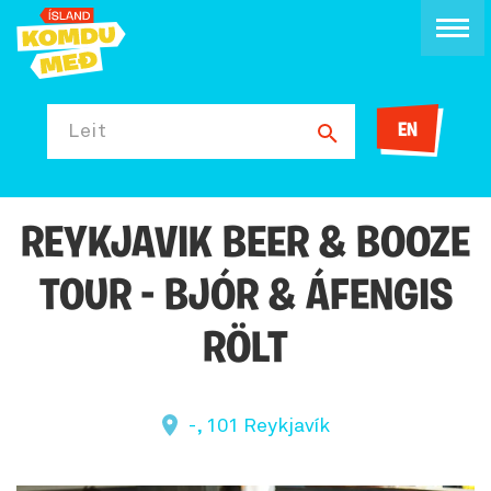
EN
Leit
REYKJAVIK BEER & BOOZE
TOUR - BJÓR & ÁFENGIS
RÖLT
-, 101 Reykjavík