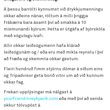
Á þessu barrölti kynnumst við drykkjumenningu
okkar aðeins nánar, röltum á milli þriggja
frábærra bara ásamt því að smakka á 10
mismunandi bjórum. Þetta er útgáfa af bjórskóla
með sögulegu ívafi.
Allir okkar leiðsögumenn hafa klárað
leiðsögunám og / eða eru með mikla reynslu í því
að fræða og skemmta okkar gestum.
Fleiri hundruð fimm stjörnu dómar á síðum eins
og Tripadvisor geta borið vitni um að við kunnum
okkar fag.
Frekari upplýsingar má nálgast á
yourfriendinreykjavik.com
eða með því að senda
okkur tölvupóst á