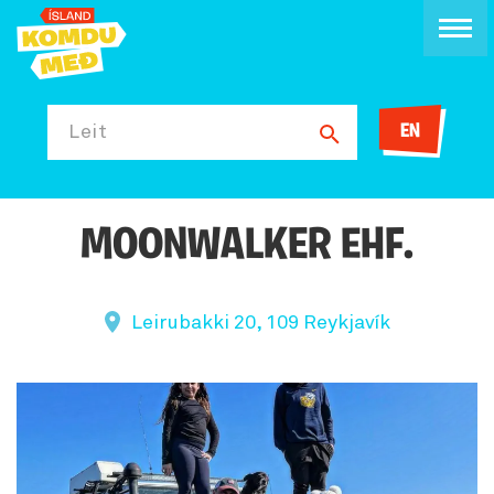
EN
Leit
MOONWALKER EHF.
Leirubakki 20, 109 Reykjavík