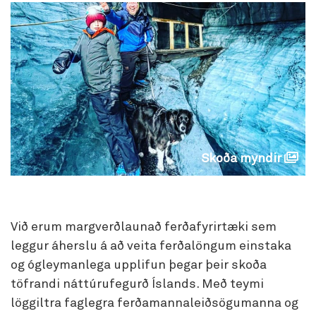
Skoða myndir
Við erum margverðlaunað ferðafyrirtæki sem
leggur áherslu á að veita ferðalöngum einstaka
og ógleymanlega upplifun þegar þeir skoða
töfrandi náttúrufegurð Íslands. Með teymi
löggiltra faglegra ferðamannaleiðsögumanna og