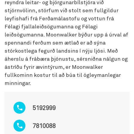
reyndra leitar- og björgunarbílstjóra við
stjórnvölinn, störfum við stolt sem fullgildur
leyfishafi frá Ferðamálastofu og vottun frá
Félagi fjallaleiðsögumanna og Félagi
leiðsögumanna. Moonwalker býður upp á úrval af
spennandi ferðum sem ætlað er að sýna
stórkostlega fegurð landsins í nýju ljósi. Með
áherslu á frábæra þjónustu, sérsniðna nálgun og
ástríðu fyrir ævintýrum, er Moonwalker
fullkominn kostur til að búa til ógleymanlegar
minningar.
5192999
7810088