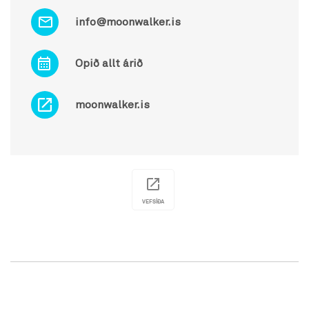
info@moonwalker.is
Opið allt árið
moonwalker.is
VEFSÍÐA