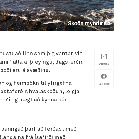
Skoða myndir
nustuaðilinn sem þig vantar. Við
ir í alla afþreyingu, dagsferðir,
VEFSÍÐA
 boði eru á svæðinu.
n og heimsókn til yfirgefna
FACEBOOK
hestaferðir, hvalaskoðun, leigja
í boði og hægt að kynna sér
st þanngað þarf að ferðast með
iðlandsins frá Ísafirði með