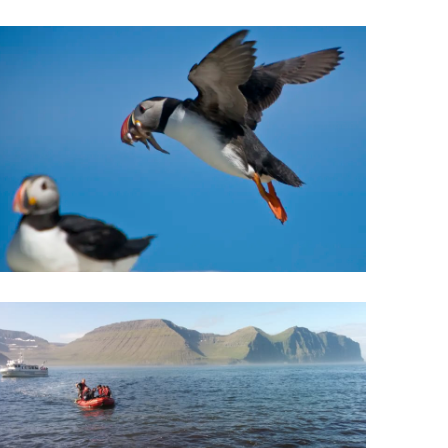
Upplýsingamiðstöðvar
pera
Heilsurækt og Spa
Fossar
Um vefinn
Hjólaferðir
Fyrir börnin
Gönguleiðir
ti
Hjólaleigur
Hápunktar
n
Sjóstangaveiði
Hitt og þetta
Skíði
Náttúra
ug
Skotveiði
Saga og menning
ðir
Stangveiði
Þjóðgarðar
g