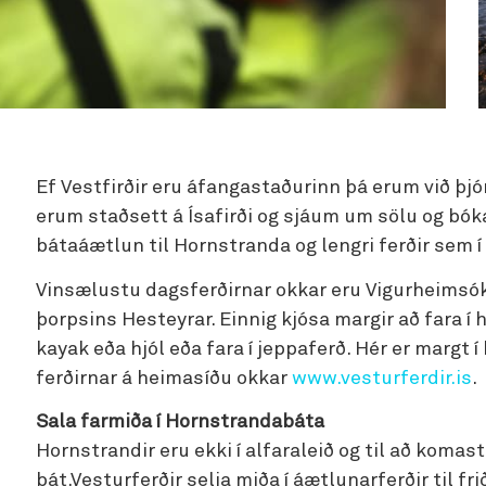
Ef Vestfirðir eru áfangastaðurinn þá erum við þjó
erum staðsett á Ísafirði og sjáum um sölu og bókan
bátaáætlun til Hornstranda og lengri ferðir sem í
Vinsælustu dagsferðirnar okkar eru Vigurheimsók
þorpsins Hesteyrar. Einnig kjósa margir að fara í 
kayak eða hjól eða fara í jeppaferð. Hér er margt 
ferðirnar á heimasíðu okkar
www.vesturferdir.is
.
Sala farmiða í Hornstrandabáta
Hornstrandir eru ekki í alfaraleið og til að koma
bát.Vesturferðir selja miða í áætlunarferðir til fr