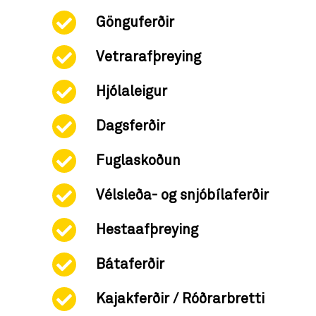
Gönguferðir
Vetrarafþreying
Hjólaleigur
Dagsferðir
Fuglaskoðun
Vélsleða- og snjóbílaferðir
Hestaafþreying
Bátaferðir
Kajakferðir / Róðrarbretti