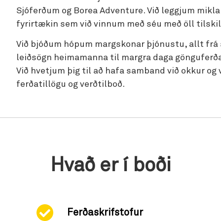
Sjóferðum og Borea Adventure. Við leggjum mikla 
fyrirtækin sem við vinnum með séu með öll tilskil
Við bjóðum hópum margskonar þjónustu, allt fr
leiðsögn heimamanna til margra daga gönguferða
Við hvetjum þig til að hafa samband við okkur og
ferðatillögu og verðtilboð.
Hvað er í boði
Ferðaskrifstofur