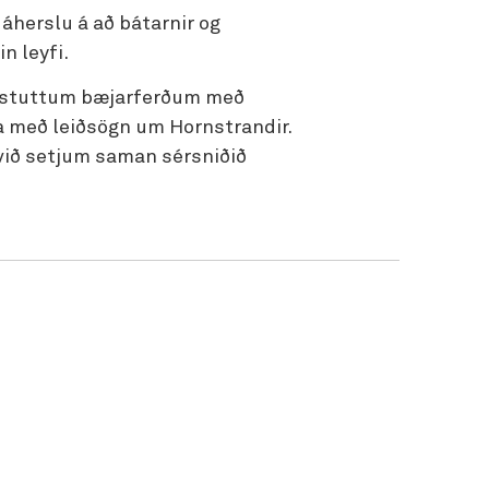
áherslu á að bátarnir og
in leyfi.
á stuttum bæjarferðum með
 með leiðsögn um Hornstrandir.
 við setjum saman sérsniðið