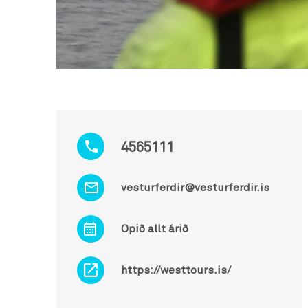
4565111
vesturferdir@vesturferdir.is
Opið allt árið
https://westtours.is/