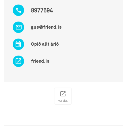
8977694
gus@friend.is
Opið allt árið
friend.is
VEFSÍÐA