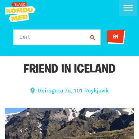
EN
Leit
FRIEND IN ICELAND
Geirsgata 7a, 101 Reykjavík