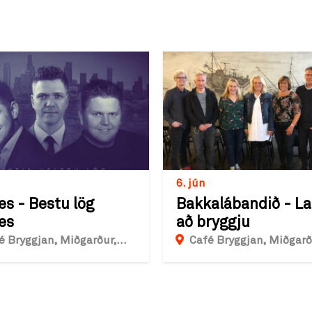
6. jún
es - Bestu lög
Bakkalábandið - La
es
að bryggju
é Bryggjan, Miðgarður,
Café Bryggjan, Miðgarð
vík
Grindavík