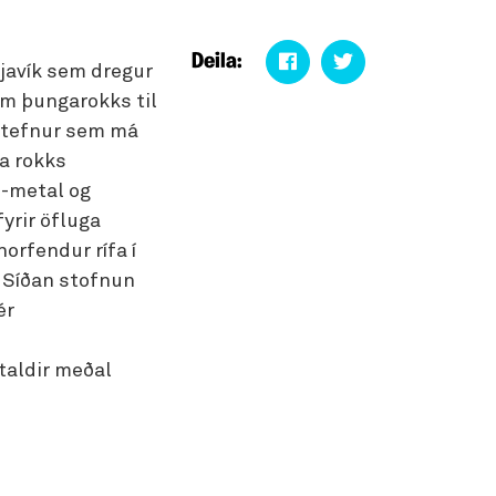
Deila:
javík sem dregur
m þungarokks til
Stefnur sem má
a rokks
-metal og
yrir öfluga
orfendur rífa í
m. Síðan stofnun
ér
 taldir meðal