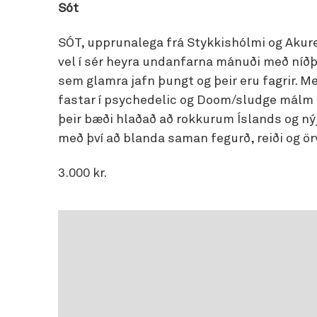
Sót
SÓT, upprunalega frá Stykkishólmi og Akurey
vel í sér heyra undanfarna mánuði með níð
sem glamra jafn þungt og þeir eru fagrir. M
fastar í psychedelic og Doom/sludge málm
þeir bæði hlaðað að rokkurum Íslands og 
með því að blanda saman fegurð, reiði og ö
3.000 kr.