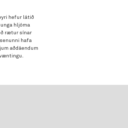
ri hefur látið
þunga hljóma
eð rætur sínar
 senunni hafa
nýjum aðdáendum
rvæntingu.