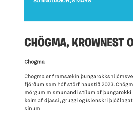
SUNNUDAGUR, 8 MARS
Fjöls
Hellaskoðun
Íbúðir
Svef
Veitingahús
skem
Hvalaskoðun
Sumarhús
Sjá allt
Fugl
Jeppa- og jöklaferðir
Hest
CHÖGMA, KROWNEST O
Ljósmyndaferðir
Lúxu
Náttúrulegir baðstaðir
Mata
Chögma
Norðurljósaskoðun
Náms
Chögma er framsækin þungarokkshljómsvei
Selaskoðun
Paint
fjörðum sem hóf störf haustið 2023. Chög
Snjóþrúguganga
mörgum mismunandi stílum af þungarokki
Sund
keim af djassi, gruggi og íslenskri þjóðlaga
Leiga á útivistarbúnaði
Vetra
sínum.