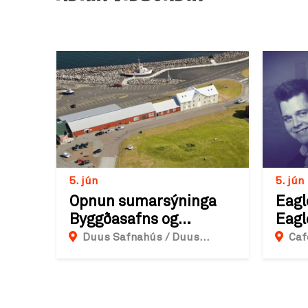
5. jún
5. jún
Opnun sumarsýninga
Eagl
Byggðasafns og
Eagl
Listasafns
Duus Safnahús / Duus
Caf
Museum, Duusgata,
Reykjanesbæjar
Grinda
Reykjanesbær