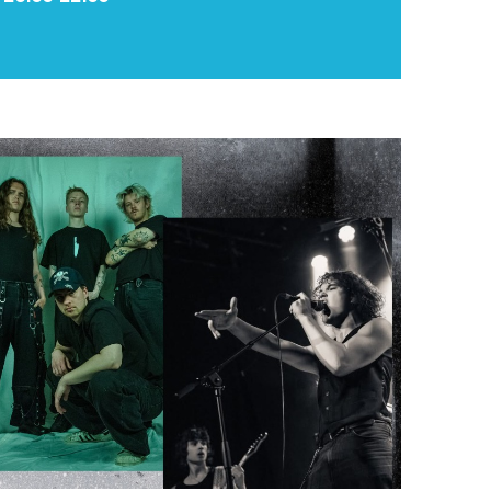
Upplýsingamiðstöðvar
pera
Heilsurækt og Spa
Fossar
Um vefinn
Hjólaferðir
Fyrir börnin
Gönguleiðir
ti
Hjólaleigur
Hápunktar
n
Sjóstangaveiði
Hitt og þetta
Skíði
Náttúra
ug
Skotveiði
Saga og menning
ðir
Stangveiði
Þjóðgarðar
g