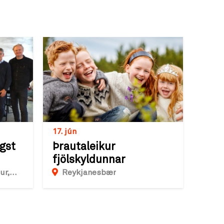
17. jún
gst
Þrautaleikur
fjölskyldunnar
ur,
Reykjanesbær