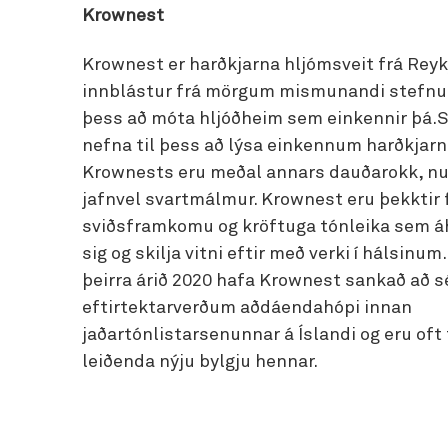
Krownest
Krownest er harðkjarna hljómsveit frá Reyk
innblástur frá mörgum mismunandi stefnu
þess að móta hljóðheim sem einkennir þá.
nefna til þess að lýsa einkennum harðkjarn
Krownests eru meðal annars dauðarokk, nu
jafnvel svartmálmur. Krownest eru þekktir f
sviðsframkomu og kröftuga tónleika sem áh
sig og skilja vitni eftir með verki í hálsinu
þeirra árið 2020 hafa Krownest sankað að s
eftirtektarverðum aðdáendahópi innan
jaðartónlistarsenunnar á Íslandi og eru oft
leiðenda nýju bylgju hennar.