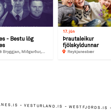
17. jún
es - Bestu lög
Þrautaleikur
es
fjölskyldunnar
é Bryggjan, Miðgarður,
Reykjanesbær
vík
ANES.IS
VESTURLAND.IS
WESTFJORDS.IS