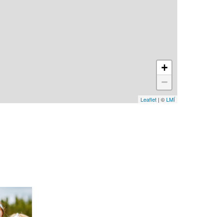
+
−
Leaflet
| ©
LMÍ