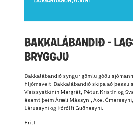
LAUGARDAGUR, 6 JÚNÍ
Fjöls
Hellaskoðun
Íbúðir
Svef
Veitingahús
skem
Hvalaskoðun
Sumarhús
Sjá allt
Fugl
Jeppa- og jöklaferðir
Hest
BAKKALÁBANDIÐ - LAG
Ljósmyndaferðir
Lúxu
BRYGGJU
Náttúrulegir baðstaðir
Mata
Norðurljósaskoðun
Náms
Bakkalábandið syngur gömlu góðu sjómann
Selaskoðun
Paint
hljómsveit. Bakkalábandið skipa að þessu s
Snjóþrúguganga
Vísissystkinin Margrét, Pétur, Kristín og Sv
Sund
ásamt þeim Áræli Mássyni, Axel Ómarssyni,
Leiga á útivistarbúnaði
Vetra
Lárussyni og Þórólfi Guðnasyni.
Frítt