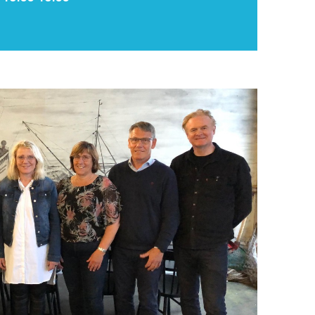
Upplýsingamiðstöðvar
pera
Heilsurækt og Spa
Fossar
Um vefinn
Hjólaferðir
Fyrir börnin
Gönguleiðir
ti
Hjólaleigur
Hápunktar
n
Sjóstangaveiði
Hitt og þetta
Skíði
Náttúra
ug
Skotveiði
Saga og menning
ðir
Stangveiði
Þjóðgarðar
g