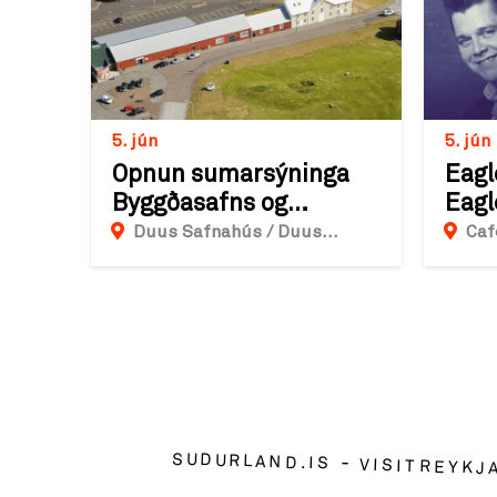
5. jún
5. jún
Opnun sumarsýninga
Eagl
Byggðasafns og
Eagl
Listasafns
Duus Safnahús / Duus
Caf
Museum, Duusgata,
Reykjanesbæjar
Grinda
Reykjanesbær
SUDURLAND.IS
VISITREYKJ