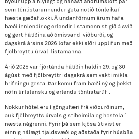
býður upp á hlýlegt og nánast andrúmsloft þar
sem tónlistarunnendur geta notið tónleika í
hæsta gæðaflokki. Á undanförnum árum hafa
bæði innlendir og erlendir listamenn stigið á svið
og gert hátíðina að ómissandi viðburði, og
dagskrá ársins 2026 lofar ekki síðri upplifun með
fjölbreyttu úrvali listamanna.
Árið 2025 var fjórtánda hátíðin haldin 29. og 30.
ágúst með fjölbreyttri dagskrá sem vakti mikla
hrifningu gesta. Þar komu fram bæði ný og þekkt
nöfn úr íslensku og erlendu tónlistarlífi.
Nokkur hótel eru í göngufæri frá viðburðinum,
auk fjölbreytts úrvals gistiheimila og hostela í
næsta nágrenni. Fyrir þá sem kjósa útivist er
einnig nálægt tjaldsvæði og aðstaða fyrir húsbíla