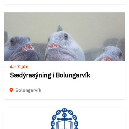
4.- 7. jún
Sædýrasýning í Bolungarvík
Bolungarvík