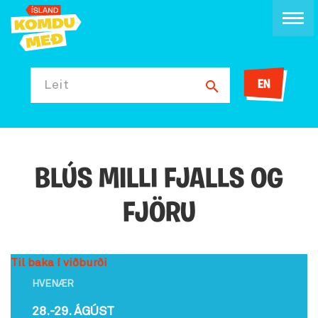
EN
Leit
BLÚS MILLI FJALLS OG
FJÖRU
Til baka í viðburði
HVENÆR
28.-29. ÁGÚST