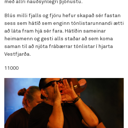
með allri nauðsynlegri þjónustu.
Blús milli fjalls og fjöru hefur skapað sér fastan
sess sem hátíð sem enginn tónlistarunnandi ætti
að láta fram hjá sér fara. Hátíðin sameinar
heimamenn og gesti alls staðar að sem koma
saman til að njóta frábærrar tónlistar í hjarta
Vestfjarða.
11000