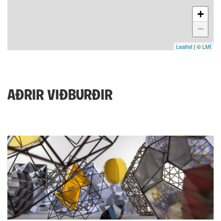
+
−
Leaflet
| ©
LMÍ
AÐRIR VIÐBURÐIR