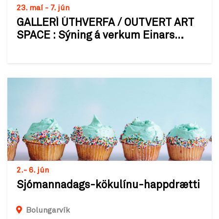
23. maí - 7. jún
GALLERÍ ÚTHVERFA / OUTVERT ART
SPACE : Sýning á verkum Einars
Þorsteins
2.- 6. jún
Sjómannadags-kökulínu-happdrætti
Bolungarvík