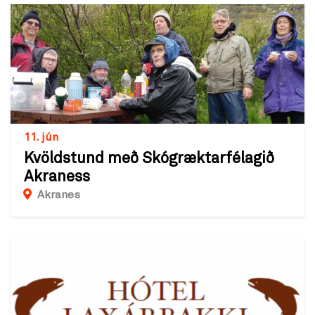
11. jún
Kvöldstund með Skógræktarfélagið
Akraness
Akranes