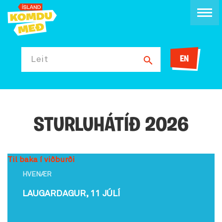
EN
Leit
STURLUHÁTÍÐ 2026
Til baka í viðburði
HVENÆR
LAUGARDAGUR, 11 JÚLÍ