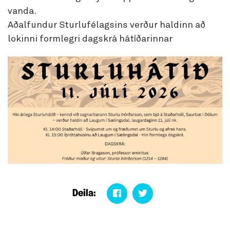
vanda.
Aðalfundur Sturlufélagsins verður haldinn að
lokinni formlegri dagskrá hátíðarinnar
Deila: