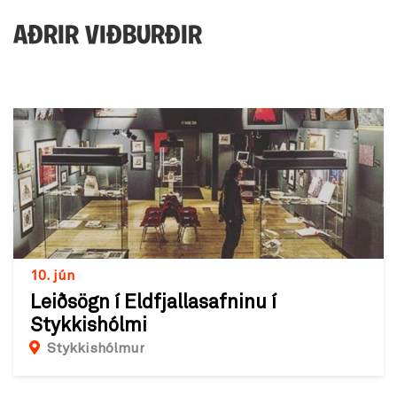
AÐRIR VIÐBURÐIR
10. jún
Leiðsögn í Eldfjallasafninu í
Stykkishólmi
Stykkishólmur