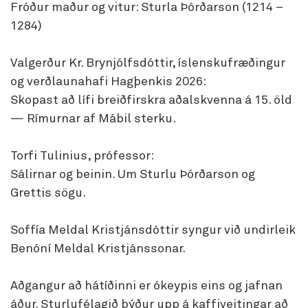
Fróður maður og vitur: Sturla Þórðarson (1214 –
1284)
Valgerður Kr. Brynjólfsdóttir, íslenskufræðingur
og verðlaunahafi Hagþenkis 2026:
Skopast að lífi breiðfirskra aðalskvenna á 15. öld
— Rímurnar af Mábil sterku.
Torfi Tulinius, prófessor:
Sálirnar og beinin. Um Sturlu Þórðarson og
Grettis sögu.
Soffía Meldal Kristjánsdóttir syngur við undirleik
Benóní Meldal Kristjánssonar.
Aðgangur að hátíðinni er ókeypis eins og jafnan
áður. Sturlufélagið býður upp á kaffiveitingar að