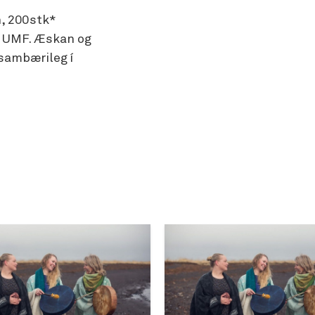
n, 200stk*
ir UMF. Æskan og
 sambærileg í