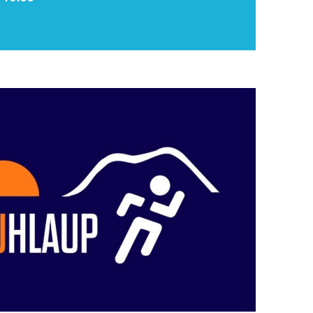
Upplýsingamiðstöðvar
pera
Heilsurækt og Spa
Fossar
Um vefinn
Hjólaferðir
Fyrir börnin
Gönguleiðir
ti
Hjólaleigur
Hápunktar
n
Sjóstangaveiði
Hitt og þetta
Skíði
Náttúra
ug
Skotveiði
Saga og menning
ðir
Stangveiði
Þjóðgarðar
g