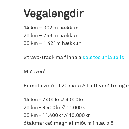
Vegalengdir
14 km – 302 m hækkun
26 km – 753 m hækkun
38 km – 1.421m hækkun
Strava-track má finna á
solstoduhlaup.is
Miðaverð
Forsölu verð til 20 mars // fullt verð frá og
14 km - 7.400kr // 9.000kr
26 km - 9.400kr // 11.000kr
38 km - 11.400kr // 13.000kr
ótakmarkað magn af miðum í hlaupið