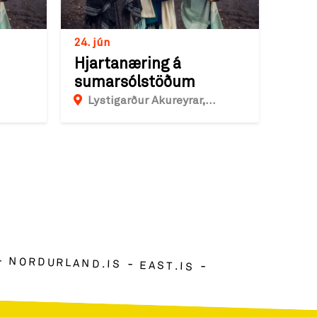
24. jún
Hjartanæring á
sumarsólstöðum
Lystigarður Akureyrar,
Eyrarlandsvegur, Akureyri
NORDURLAND.IS
EAST.IS