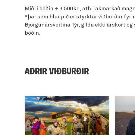
Miði í böðin + 3.500kr , ath Takmarkað mag
*þar sem hlaupið er styrktar viðburður fyr
Björgunarsveitina Týr, gilda ekki árskort og
böðin.
AÐRIR VIÐBURÐIR