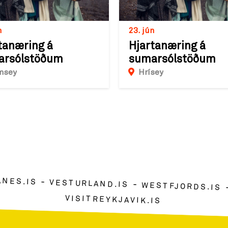
n
23. jún
tanæring á
Hjartanæring á
arsólstöðum
sumarsólstöðum
msey
Hrísey
ANES.IS
VESTURLAND.IS
WESTFJORDS.IS
VISITREYKJAVIK.IS