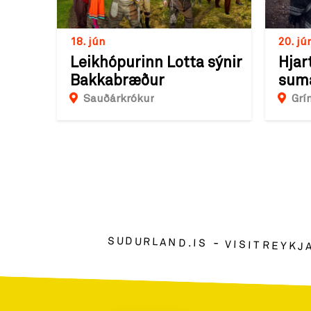
18. jún
20. jú
Leikhópurinn Lotta sýnir
Hjar
Bakkabræður
sum
Sauðárkrókur
Grí
SUDURLAND.IS
VISITREYKJ