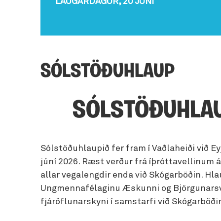
LAUGARDAGUR, 20 JÚNÍ
Fjöls
Hellaskoðun
Íbúðir
Svef
Veitingahús
skem
Hvalaskoðun
Sumarhús
Sjá allt
Fugl
Jeppa- og jöklaferðir
Hest
SÓLSTÖÐUHLAUP
Ljósmyndaferðir
Lúxu
Náttúrulegir baðstaðir
Mata
SÓLSTÖÐUHLA
Norðurljósaskoðun
Náms
Selaskoðun
Paint
Sólstöðuhlaupið fer fram í Vaðlaheiði við Ey
Snjóþrúguganga
Sund
júní 2026. Ræst verður frá íþróttavellinum 
Leiga á útivistarbúnaði
allar vegalengdir enda við Skógarböðin. Hlau
Vetra
Ungmennafélaginu Æskunni og Björgunarsvei
fjáröflunarskyni í samstarfi við Skógarböði