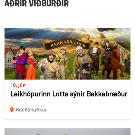
AÐRIR VIÐBURÐIR
18. jún
Leikhópurinn Lotta sýnir Bakkabræður
Sauðárkrókur