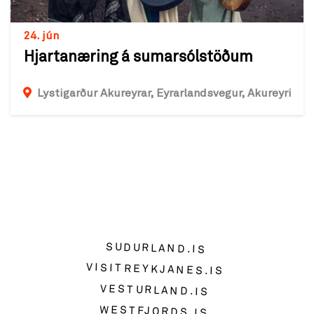
24. jún
Hjartanæring á sumarsólstöðum
Lystigarður Akureyrar, Eyrarlandsvegur, Akureyri
SUDURLAND.IS
VISITREYKJANES.IS
VESTURLAND.IS
WESTFJORDS.IS