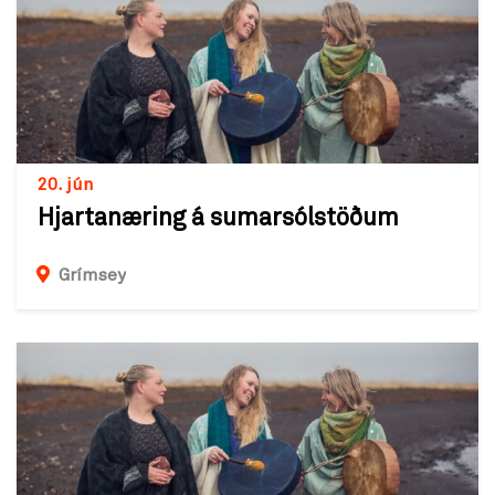
20. jún
Hjartanæring á sumarsólstöðum
Grímsey