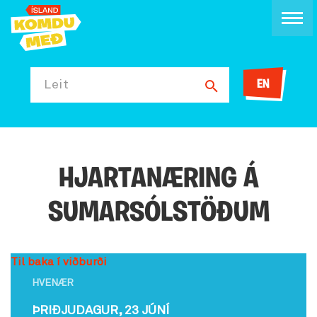
EN
Leit
HJARTANÆRING Á
SUMARSÓLSTÖÐUM
Til baka í viðburði
HVENÆR
ÞRIÐJUDAGUR, 23 JÚNÍ