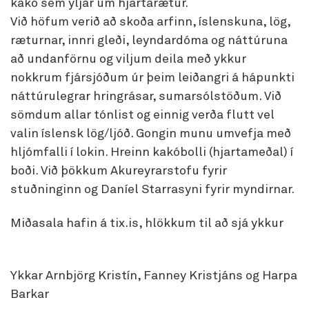
kakó sem yljar um hjartarætur.
Við höfum verið að skoða arfinn, íslenskuna, lög,
ræturnar, innri gleði, leyndardóma og náttúruna
að undanförnu og viljum deila með ykkur
nokkrum fjársjóðum úr þeim leiðangri á hápunkti
náttúrulegrar hringrásar, sumarsólstöðum. Við
sömdum allar tónlist og einnig verða flutt vel
valin íslensk lög/ljóð. Gongin munu umvefja með
hljómfalli í lokin. Hreinn kakóbolli (hjartameðal) í
boði. Við þökkum Akureyrarstofu fyrir
stuðninginn og Daníel Starrasyni fyrir myndirnar.
Miðasala hafin á tix.is, hlökkum til að sjá ykkur
Ykkar Arnbjörg Kristín, Fanney Kristjáns og Harpa
Barkar