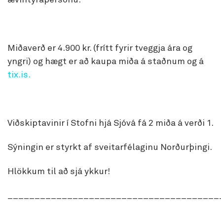
ævintýrapersónu.
Miðaverð er 4.900 kr. (frítt fyrir tveggja ára og
yngri) og hægt er að kaupa miða á staðnum og á
tix.is.
Viðskiptavinir í Stofni hjá Sjóvá fá 2 miða á verði 1.
Sýningin er styrkt af sveitarfélaginu Norðurþingi.
Hlökkum til að sjá ykkur!
_______________________________________