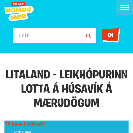
EN
Leit
LITALAND - LEIKHÓPURINN
LOTTA Á HÚSAVÍK Á
MÆRUDÖGUM
Til baka í viðburði