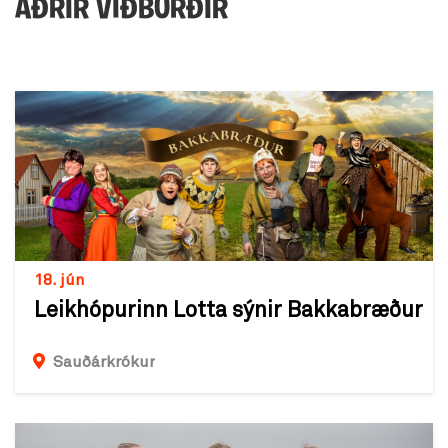
AÐRIR VIÐBURÐIR
18. jún
Leikhópurinn Lotta sýnir Bakkabræður
Sauðárkrókur