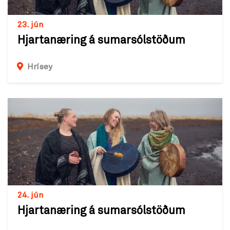
23. jún
Hjartanæring á sumarsólstöðum
Hrísey
24. jún
Hjartanæring á sumarsólstöðum