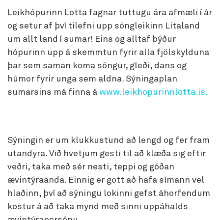
Leikhópurinn Lotta fagnar tuttugu ára afmæli í ár
og setur af því tilefni upp söngleikinn Litaland
um allt land í sumar! Eins og alltaf býður
hópurinn upp á skemmtun fyrir alla fjölskylduna
þar sem saman koma söngur, gleði, dans og
húmor fyrir unga sem aldna. Sýningaplan
sumarsins má finna á
www.leikhopurinnlotta.is.
Sýningin er um klukkustund að lengd og fer fram
utandyra. Við hvetjum gesti til að klæða sig eftir
veðri, taka með sér nesti, teppi og góðan
ævintýraanda. Einnig er gott að hafa símann vel
hlaðinn, því að sýningu lokinni gefst áhorfendum
kostur á að taka mynd með sinni uppáhalds