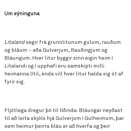
Um sýninguna
Litaland
segir frá grunnlitunum gulum, rauðum
og bláum – eða Gulverjum, Rauðingjum og
Bláungum. Hver litur byggir sinn eigin heim í
Litalandi og í upphafi eru samskipti milli
heimanna lítil, enda vill hver litur halda sig út af
fyrir sig.
Fljótlega dregur þó til tíðinda. Bláungar neyðast
til að leita skjóls hjá Gulverjum í Gulheimum, þar
sem heimur þeirra bláu er að hverfa og þeir