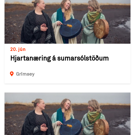
20. jún
Hjartanæring á sumarsólstöðum
Grímsey