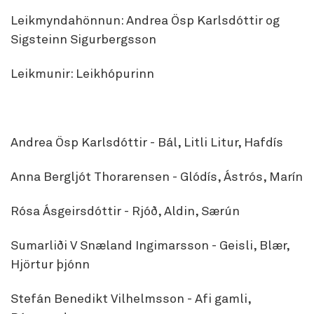
Leikmyndahönnun: Andrea Ösp Karlsdóttir og
Sigsteinn Sigurbergsson
Leikmunir: Leikhópurinn
Andrea Ösp Karlsdóttir - Bál, Litli Litur, Hafdís
Anna Bergljót Thorarensen - Glódís, Ástrós, Marín
Rósa Ásgeirsdóttir - Rjóð, Aldin, Særún
Sumarliði V Snæland Ingimarsson - Geisli, Blær,
Hjörtur þjónn
Stefán Benedikt Vilhelmsson - Afi gamli,