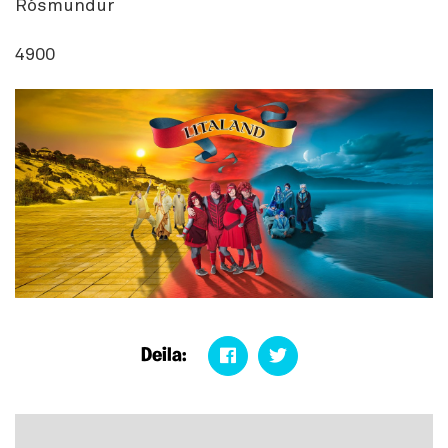
Rósmundur
4900
Deila: