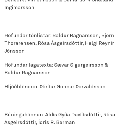
Benedikt Vilhelmsson & Sumarliði V Snæland
Ingimarsson
Höfundar tónlistar: Baldur Ragnarsson, Björn
Thorarensen, Rósa Ásgeirsdóttir, Helgi Reynir
Jónsson
Höfundar lagatexta: Sævar Sigurgeirsson &
Baldur Ragnarsson
Hljóðblöndun: Þórður Gunnar Þorvaldsson
Búningahönnun: Aldís Gyða Davíðsdóttir, Rósa
Ásgeirsdóttir, Ídris R. Berman