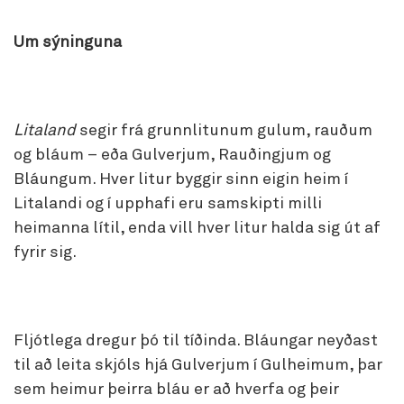
Um sýninguna
Litaland
segir frá grunnlitunum gulum, rauðum
og bláum – eða Gulverjum, Rauðingjum og
Bláungum. Hver litur byggir sinn eigin heim í
Litalandi og í upphafi eru samskipti milli
heimanna lítil, enda vill hver litur halda sig út af
fyrir sig.
Fljótlega dregur þó til tíðinda. Bláungar neyðast
til að leita skjóls hjá Gulverjum í Gulheimum, þar
sem heimur þeirra bláu er að hverfa og þeir