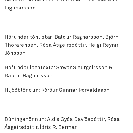
Benedikt Vilhelmsson & Sumarliði V Snæland
Ingimarsson
Höfundar tónlistar: Baldur Ragnarsson, Björn
Thorarensen, Rósa Ásgeirsdóttir, Helgi Reynir
Jónsson
Höfundar lagatexta: Sævar Sigurgeirsson &
Baldur Ragnarsson
Hljóðblöndun: Þórður Gunnar Þorvaldsson
Búningahönnun: Aldís Gyða Davíðsdóttir, Rósa
Ásgeirsdóttir, Ídris R. Berman