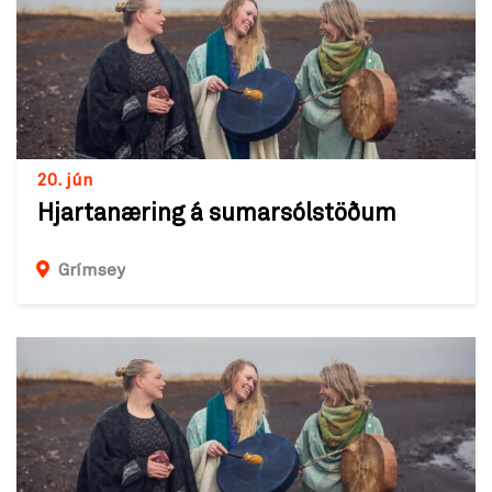
20. jún
Hjartanæring á sumarsólstöðum
Grímsey