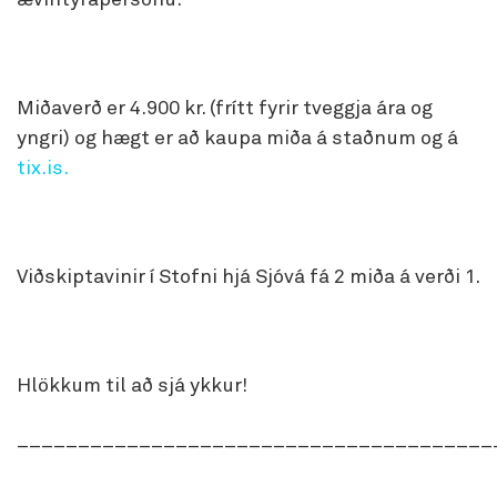
ævintýrapersónu.
Miðaverð er 4.900 kr. (frítt fyrir tveggja ára og
yngri) og hægt er að kaupa miða á staðnum og á
tix.is.
Viðskiptavinir í Stofni hjá Sjóvá fá 2 miða á verði 1.
Hlökkum til að sjá ykkur!
_______________________________________