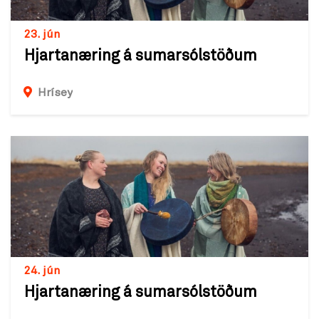
23. jún
Hjartanæring á sumarsólstöðum
Hrísey
24. jún
Hjartanæring á sumarsólstöðum