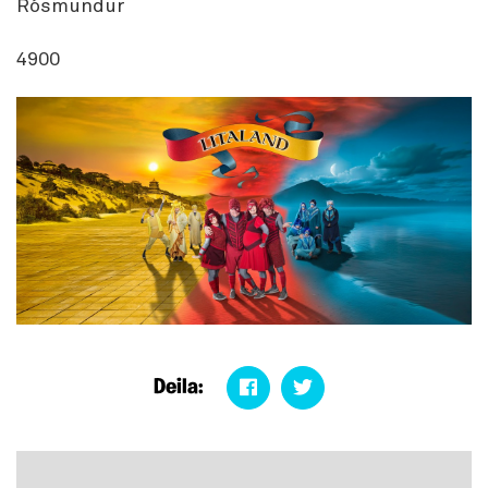
Rósmundur
4900
Deila: