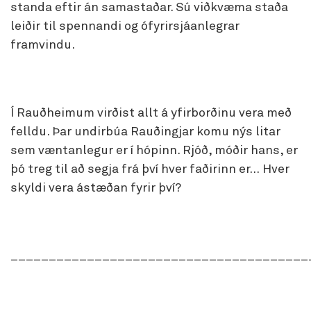
standa eftir án samastaðar. Sú viðkvæma staða
leiðir til spennandi og ófyrirsjáanlegrar
framvindu.
Í Rauðheimum virðist allt á yfirborðinu vera með
felldu. Þar undirbúa Rauðingjar komu nýs litar
sem væntanlegur er í hópinn. Rjóð, móðir hans, er
þó treg til að segja frá því hver faðirinn er… Hver
skyldi vera ástæðan fyrir því?
_______________________________________