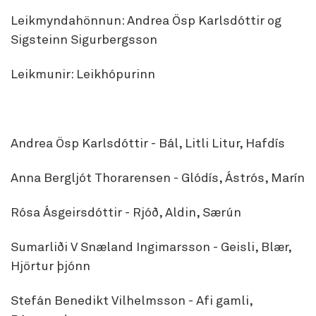
Leikmyndahönnun: Andrea Ösp Karlsdóttir og
Sigsteinn Sigurbergsson
Leikmunir: Leikhópurinn
Andrea Ösp Karlsdóttir - Bál, Litli Litur, Hafdís
Anna Bergljót Thorarensen - Glódís, Ástrós, Marín
Rósa Ásgeirsdóttir - Rjóð, Aldin, Særún
Sumarliði V Snæland Ingimarsson - Geisli, Blær,
Hjörtur þjónn
Stefán Benedikt Vilhelmsson - Afi gamli,