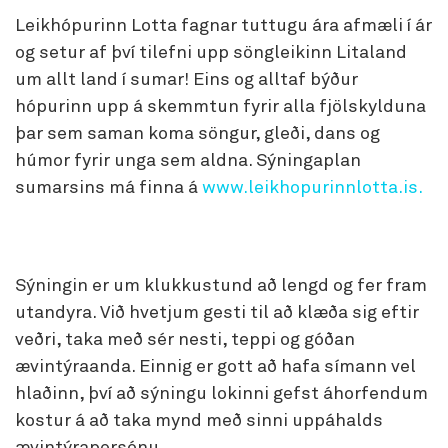
Leikhópurinn Lotta fagnar tuttugu ára afmæli í ár
og setur af því tilefni upp söngleikinn Litaland
um allt land í sumar! Eins og alltaf býður
hópurinn upp á skemmtun fyrir alla fjölskylduna
þar sem saman koma söngur, gleði, dans og
húmor fyrir unga sem aldna. Sýningaplan
sumarsins má finna á
www.leikhopurinnlotta.is.
Sýningin er um klukkustund að lengd og fer fram
utandyra. Við hvetjum gesti til að klæða sig eftir
veðri, taka með sér nesti, teppi og góðan
ævintýraanda. Einnig er gott að hafa símann vel
hlaðinn, því að sýningu lokinni gefst áhorfendum
kostur á að taka mynd með sinni uppáhalds