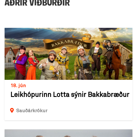
AÐRIR VIÐBURÐIR
18. jún
Leikhópurinn Lotta sýnir Bakkabræður
Sauðárkrókur