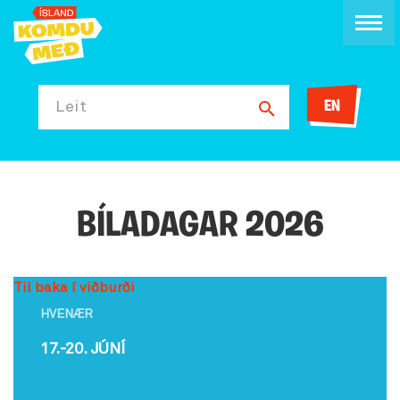
EN
Leit
BÍLADAGAR 2026
Til baka í viðburði
HVENÆR
17.-20. JÚNÍ