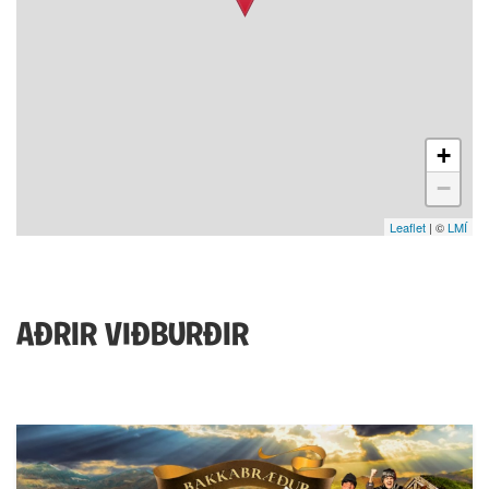
+
−
Leaflet
| ©
LMÍ
AÐRIR VIÐBURÐIR