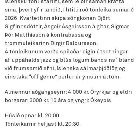
íslensku tónlistarlífi, sem leiðir saman krafta
sína, þvert yfir landið, í lítilli röð tónleika sumarið
2026. Kvartettinn skipa söngkonan Björt
Sigfinnsdóttir, Ásgeir Ásgeirsson á gítar, Sigmar
Þór Matthíason á kontrabassa og
trommuleikarinn Birgir Baldursson.
Á tónleikunum verða spilaðar eigin útsetningar
af uppáhalds jazz og blús lögum bandsins í bland
við frumsamið efni, íslenska sálma/þjóðlög og
einstaka “off genre” perlur úr ýmsum áttum.
Almennur aðgangseyrir: 4.000 kr. Öryrkjar og eldri
borgarar: 3000 kr. 16 ára og yngri: Ókeypis
Húsið opnar kl. 20:00.
Tónleikarnir hefjast kl. 20:30.