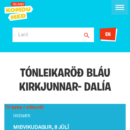
EN
Leit
TÓNLEIKARÖÐ BLÁU
KIRKJUNNAR- DALÍA
Til baka í viðburði
HVENÆR
MIÐVIKUDAGUR, 8 JÚLÍ