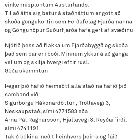
einkennisplöntum Austurlands.
Til að átta sig betur á staðháttum er gott að
skoða göngukortin sem Ferðafélag Fjarðamanna
og Gönguhópur Suðurfjarða hafa gert af svæðinu.
Njótið þess að flakka um Fjarðabyggð og skoða
það sem þar er í boði. Minnum ykkur á að ganga
vel um og skilja hvergi eftir rusl.
Góða skemmtun
Þegar þið hafið heimsótt alla staðina hafið þið
samband við:
Sigurborgu Hákonardóttur , Tröllavegi 3,
Neskaupstað, sími 4771583 eða
Árna Pál Ragnarsson, Hjallavegi 3, Reyðarfirði,
sími 4741191
Takið bókina með til einhvers þeirra og fáið