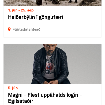
1. jún - 25. sep
Heiðarbýlin í göngufæri
Fljótsdalshérað
5. jún
Magni - Flest uppáhalds lögin -
Egilsstaðir