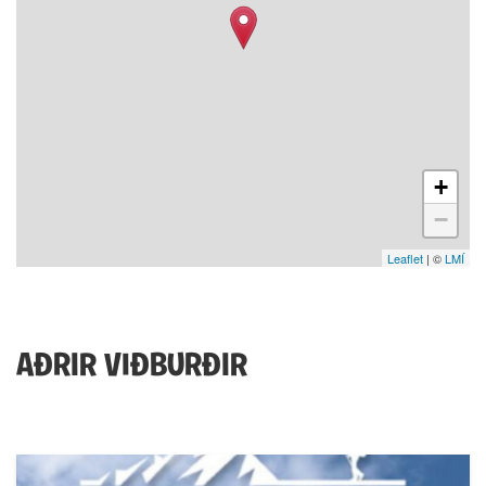
+
−
Leaflet
| ©
LMÍ
AÐRIR VIÐBURÐIR