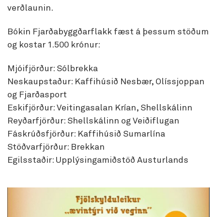
verðlaunin.
Bókin Fjarðabyggðarflakk fæst á þessum stöðum
og kostar 1.500 krónur:
Mjóifjörður: Sólbrekka
Neskaupstaður: Kaffihúsið Nesbær, Olíssjoppan
og Fjarðasport
Eskifjörður: Veitingasalan Krían, Shellskálinn
Reyðarfjörður: Shellskálinn og Veiðiflugan
Fáskrúðsfjörður: Kaffihúsið Sumarlína
Stöðvarfjörður: Brekkan
Egilsstaðir: Upplýsingamiðstöð Austurlands