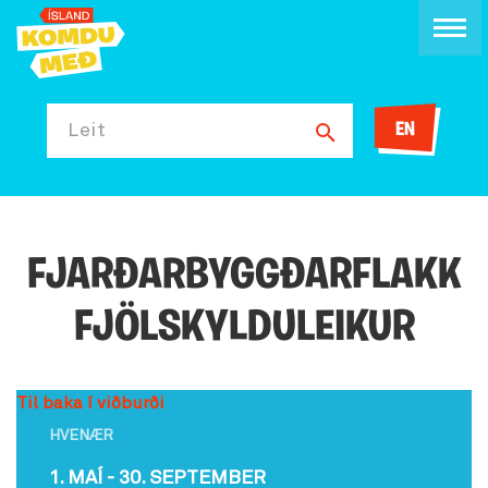
EN
Leit
FJARÐARBYGGÐARFLAKK
FJÖLSKYLDULEIKUR
Til baka í viðburði
HVENÆR
1. MAÍ - 30. SEPTEMBER