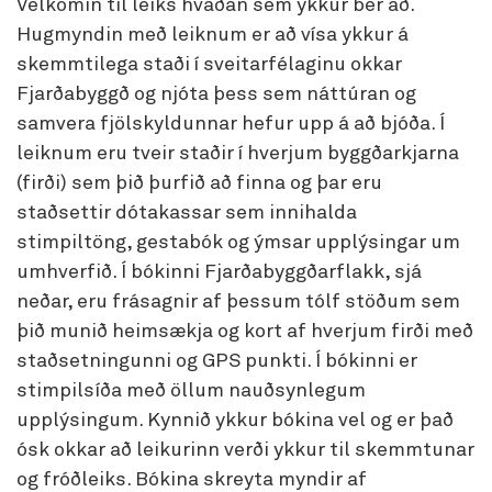
Velkomin til leiks hvaðan sem ykkur ber að.
Hugmyndin með leiknum er að vísa ykkur á
skemmtilega staði í sveitarfélaginu okkar
Fjarðabyggð og njóta þess sem náttúran og
samvera fjölskyldunnar hefur upp á að bjóða. Í
leiknum eru tveir staðir í hverjum byggðarkjarna
(firði) sem þið þurfið að finna og þar eru
staðsettir dótakassar sem innihalda
stimpiltöng, gestabók og ýmsar upplýsingar um
umhverfið. Í bókinni Fjarðabyggðarflakk, sjá
neðar, eru frásagnir af þessum tólf stöðum sem
þið munið heimsækja og kort af hverjum firði með
staðsetningunni og GPS punkti. Í bókinni er
stimpilsíða með öllum nauðsynlegum
upplýsingum. Kynnið ykkur bókina vel og er það
ósk okkar að leikurinn verði ykkur til skemmtunar
og fróðleiks. Bókina skreyta myndir af