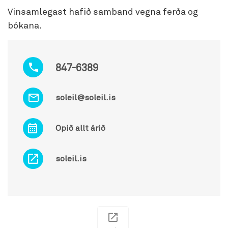
Vinsamlegast hafið samband vegna ferða og
bókana.
847-6389
soleil@soleil.is
Opið allt árið
soleil.is