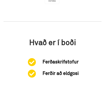
VEFSÍÐA
Hvað er í boði
Ferðaskrifstofur
Ferðir að eldgosi