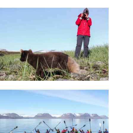
Upplýsingamiðstöðvar
pera
Heilsurækt og Spa
Fossar
Um vefinn
Hjólaferðir
Fyrir börnin
Gönguleiðir
ti
Hjólaleigur
Hápunktar
n
Sjóstangaveiði
Hitt og þetta
Skíði
Náttúra
ug
Skotveiði
Saga og menning
ðir
Stangveiði
Þjóðgarðar
g