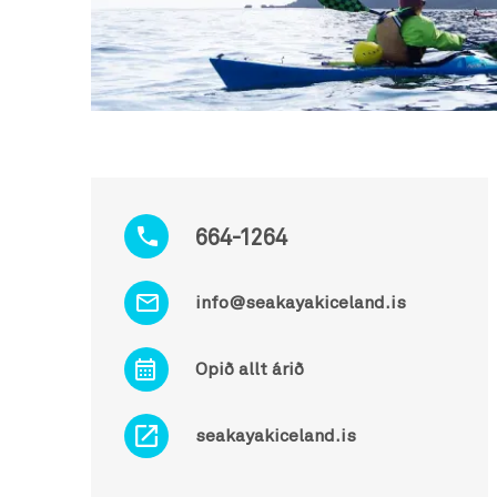
664-1264
info@seakayakiceland.is
Opið allt árið
seakayakiceland.is