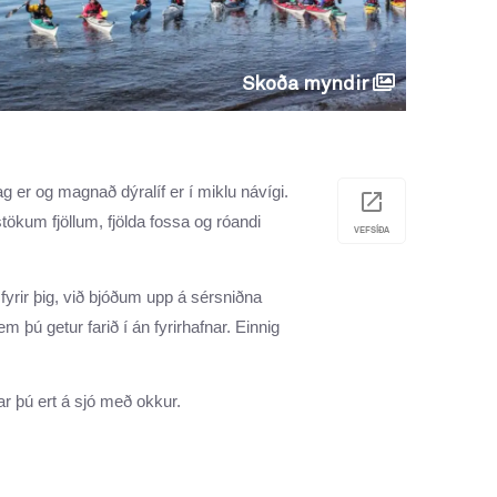
Skoða myndir
g er og magnað dýralíf er í miklu návígi.
ökum fjöllum, fjölda fossa og róandi
VEFSÍÐA
yrir þig, við bjóðum upp á sérsniðna
þú getur farið í án fyrirhafnar. Einnig
ar þú ert á sjó með okkur.