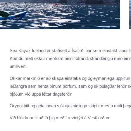
Sea Kayak Iceland er staðsett á Ísafirði þar sem einstakt landsla
Komdu með okkur meðfram hinni töfrandi strandlengju með einst
umhverfi.
Okkar markmið er að skapa einstaka og ógleymanlega upplifun f
leiðangra sem henta þínum þörfum, sem og skipulagðar ferðir sem 
bjóðum við uppá léttar dagsferðir.
Öryggi þitt og geta innan sjókajaksiglinga skiptir mestu máli þeg
Við hlökkum til að fá þig með í ævintýri á Vestfjörðum.