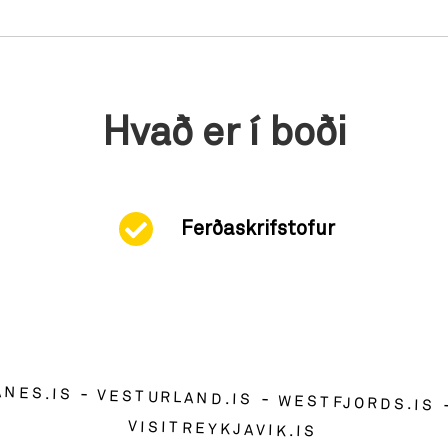
Hvað er í boði
Ferðaskrifstofur
ANES.IS
VESTURLAND.IS
WESTFJORDS.IS
VISITREYKJAVIK.IS