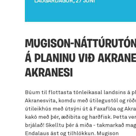
LAUGARDAGUR, 27 JÚNÍ
Fjöls
Hellaskoðun
Íbúðir
Svef
Veitingahús
skem
Hvalaskoðun
Sumarhús
Sjá allt
Fugl
Jeppa- og jöklaferðir
Hest
MUGISON-NÁTTÚRUTÓN
Ljósmyndaferðir
Lúxu
Á PLANINU VIÐ AKRANE
Náttúrulegir baðstaðir
Mata
Norðurljósaskoðun
AKRANESI
Náms
Selaskoðun
Paint
Snjóþrúguganga
Búum til flottasta tónleikasal landsins á p
Sund
Akranesvita, komdu með útilegustól og röð
Leiga á útivistarbúnaði
Vetra
útileikhús með útsýni út á Faxaflóa og Ak
kakó með þér, æðibita og harðfisk. Þetta ve
brjálað! Skelltu þér á miða - takmarkað magn
Endalaus ást og tilhlökkun. Mugison