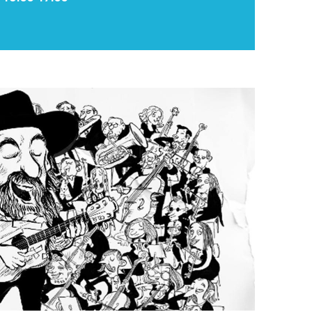
Upplýsingamiðstöðvar
pera
Heilsurækt og Spa
Fossar
Um vefinn
Hjólaferðir
Fyrir börnin
Gönguleiðir
ti
Hjólaleigur
Hápunktar
n
Sjóstangaveiði
Hitt og þetta
Skíði
Náttúra
ug
Skotveiði
Saga og menning
ðir
Stangveiði
Þjóðgarðar
g