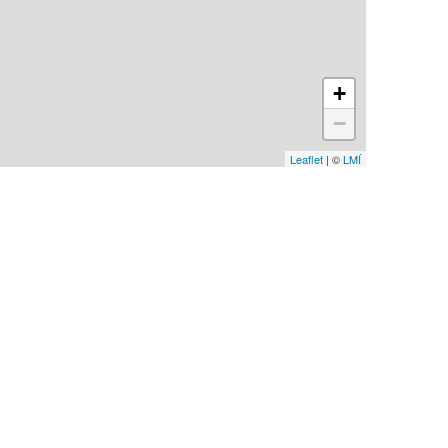
+
−
Leaflet
| ©
LMÍ