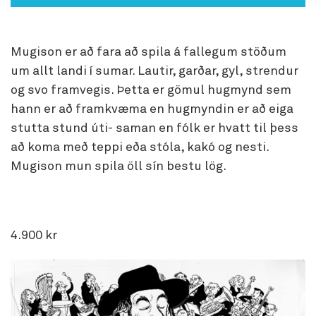
Mugison er að fara að spila á fallegum stöðum
um allt landi í sumar. Lautir, garðar, gyl, strendur
og svo framvegis. Þetta er gömul hugmynd sem
hann er að framkvæma en hugmyndin er að eiga
stutta stund úti- saman en fólk er hvatt til þess
að koma með teppi eða stóla, kakó og nesti.
Mugison mun spila öll sín bestu lög.
4.900 kr