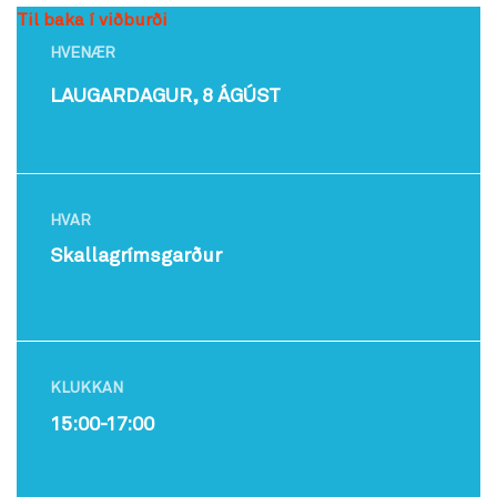
Til baka í viðburði
HVENÆR
LAUGARDAGUR, 8 ÁGÚST
HVAR
Skallagrímsgarður
KLUKKAN
15:00-17:00