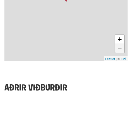
+
−
Leaflet
| ©
LMÍ
AÐRIR VIÐBURÐIR