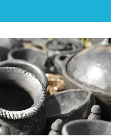
Upplýsingamiðstöðvar
pera
Heilsurækt og Spa
Fossar
Um vefinn
Hjólaferðir
Fyrir börnin
Gönguleiðir
ti
Hjólaleigur
Hápunktar
n
Sjóstangaveiði
Hitt og þetta
Skíði
Náttúra
ug
Skotveiði
Saga og menning
ðir
Stangveiði
Þjóðgarðar
g