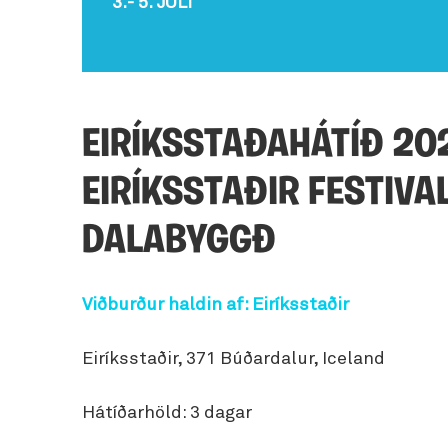
3.- 5. JÚLÍ
Fjöls
Hellaskoðun
Íbúðir
Svef
Veitingahús
skem
Hvalaskoðun
Sumarhús
Sjá allt
Fugl
Jeppa- og jöklaferðir
Hest
EIRÍKSSTAÐAHÁTÍÐ 202
Ljósmyndaferðir
Lúxu
EIRÍKSSTAÐIR FESTIVAL
Náttúrulegir baðstaðir
Mata
Norðurljósaskoðun
DALABYGGÐ
Náms
Selaskoðun
Paint
Snjóþrúguganga
Viðburður haldin af: Eiríksstaðir
Sund
Leiga á útivistarbúnaði
Vetra
Eiríksstaðir, 371 Búðardalur, Iceland
Hátíðarhöld: 3 dagar