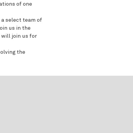
ations of one
e a select team of
oin us in the
ill join us for
solving the