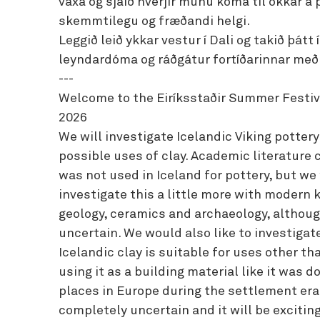
vaxa og sjáið hverjir munu koma til okkar á
skemmtilegu og fræðandi helgi.
Leggið leið ykkar vestur í Dali og takið þátt í
leyndardóma og ráðgátur fortíðarinnar með
---
Welcome to the Eiríksstaðir Summer Festiva
2026
We will investigate Icelandic Viking potter
possible uses of clay. Academic literature c
was not used in Iceland for pottery, but we 
investigate this a little more with modern
geology, ceramics and archaeology, althoug
uncertain. We would also like to investiga
Icelandic clay is suitable for uses other than
using it as a building material like it was d
places in Europe during the settlement era,
completely uncertain and it will be exciting 