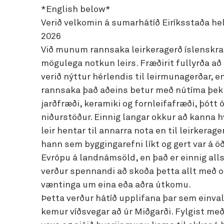
*English below*
Verið velkomin á sumarhátíð Eiríksstaða helg
2026
Við munum rannsaka leirkeragerð íslenskra 
mögulega notkun leirs. Fræðirit fullyrða að
verið nýttur hérlendis til leirmunagerðar, e
rannsaka það aðeins betur með nútíma þek
jarðfræði, keramiki og fornleifafræði, þótt 
niðurstöður. Einnig langar okkur að kanna h
leir hentar til annarra nota en til leirkerage
hann sem byggingarefni líkt og gert var á 
Evrópu á landnámsöld, en það er einnig alls
verður spennandi að skoða þetta allt með 
væntinga um eina eða aðra útkomu.
Þetta verður hátíð upplifana þar sem einval
kemur víðsvegar að úr Miðgarði. Fylgist me