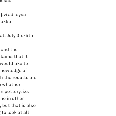
 þessa
 því að leysa
 okkur
l, July 3rd-5th
y and the
laims that it
would like to
 knowledge of
h the results are
te whether
 pottery, i.e.
one in other
 but that is also
to look at all