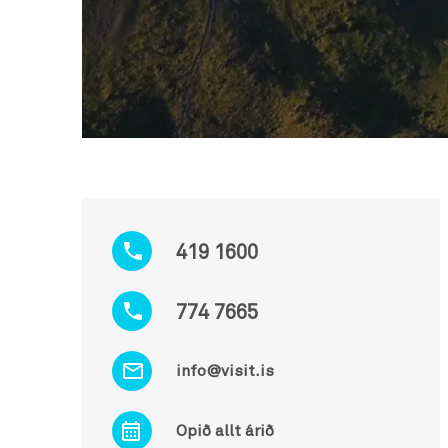
419 1600
774 7665
info@visit.is
Opið allt árið