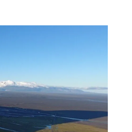
Upplýsingamiðstöðvar
pera
Heilsurækt og Spa
Fossar
Um vefinn
Hjólaferðir
Fyrir börnin
Gönguleiðir
ti
Hjólaleigur
Hápunktar
n
Sjóstangaveiði
Hitt og þetta
Skíði
Náttúra
ug
Skotveiði
Saga og menning
ðir
Stangveiði
Þjóðgarðar
g