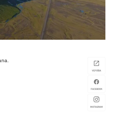
ana.
VEFSÍÐA
FACEBOOK
INSTAGRAM