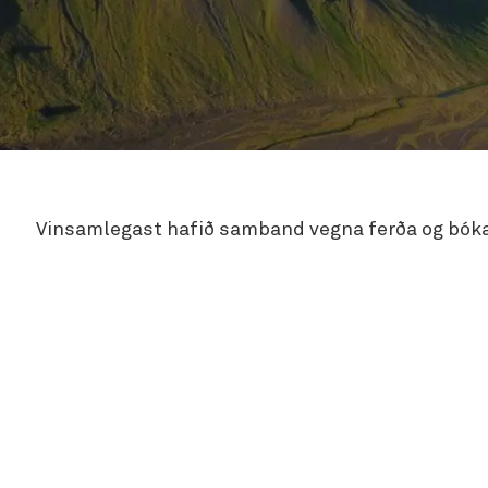
Vinsamlegast hafið samband vegna ferða og bók