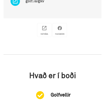
golf.is/gkv
VEFSÍÐA
FACEBOOK
Hvað er í boði
Golfvellir