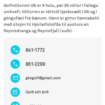
Golfvöllurinn Vík er 9 holu, par 36 völlur í fallegu
umhvefi. Völlurinn er réttvið tjaldsvæði í Vík og í
göngufæri frá bænum. Hann er girtur hamrabelti
með útsýni til Hjörleifshöfða til austurs en
Reynisdranga og Reynisfjall í suðri.
841-1772
861-2299
gkvgolf@gmail.com
Opið allt árið