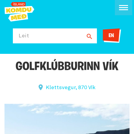
EN
Leit
GOLFKLÚBBURINN VÍK
Klettsvegur, 870 Vík