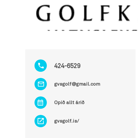
424-6529
gvsgolf@gmail.com
Opið allt árið
gvsgolf.is/