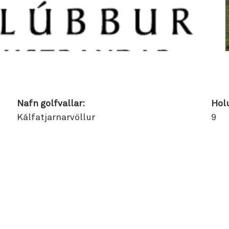
Nafn golfvallar:
Holu
Kálfatjarnarvöllur
9