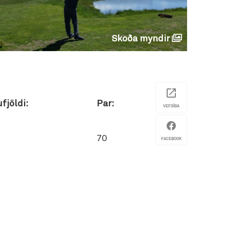
Skoða myndir
fjöldi:
Par:
VEFSÍÐA
70
FACEBOOK