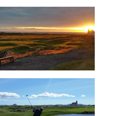
Upplýsingamiðstöðvar
pera
Heilsurækt og Spa
Fossar
Um vefinn
Hjólaferðir
Fyrir börnin
Gönguleiðir
ti
Hjólaleigur
Hápunktar
n
Sjóstangaveiði
Hitt og þetta
Skíði
Náttúra
ug
Skotveiði
Saga og menning
ðir
Stangveiði
Þjóðgarðar
g