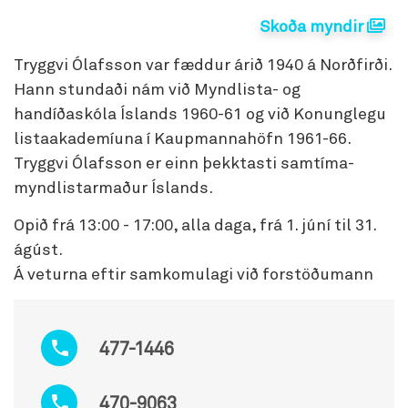
Skoða myndir
Tryggvi Ólafsson var fæddur árið 1940 á Norðfirði.
Hann stundaði nám við Myndlista- og
handíðaskóla Íslands 1960-61 og við Konunglegu
listaakademíuna í Kaupmannahöfn 1961-66.
Tryggvi Ólafsson er einn þekktasti samtíma-
myndlistarmaður Íslands.
Opið frá 13:00 - 17:00, alla daga, frá 1. júní til 31.
ágúst.
Á veturna eftir samkomulagi við forstöðumann
477-1446
470-9063