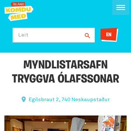
EN
Leit
MYNDLISTARSAFN
TRYGGVA ÓLAFSSONAR
Egilsbraut 2, 740 Neskaupstaður