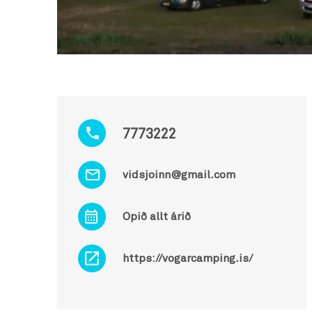
7773222
vidsjoinn@gmail.com
Opið allt árið
https://vogarcamping.is/