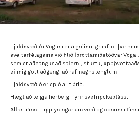
Tjaldsvæðið í Vogum er á gróinni grasflöt þar se
sveitarfélagsins við hlið Íþróttamiðstöðvar Voga.
sem er aðgangur að salerni, sturtu, uppþvottaaðs
einnig gott aðgengi að rafmagnstenglum.
Tjaldsvæðið er opið allt árið.
Hægt að leigja herbergi fyrir svefnpokapláss.
Allar nánari upplýsingar um verð og opnunartíma