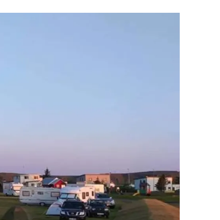
Upplýsingamiðstöðvar
pera
Heilsurækt og Spa
Fossar
Um vefinn
Hjólaferðir
Fyrir börnin
Gönguleiðir
ti
Hjólaleigur
Hápunktar
n
Sjóstangaveiði
Hitt og þetta
Skíði
Náttúra
ug
Skotveiði
Saga og menning
ðir
Stangveiði
Þjóðgarðar
g