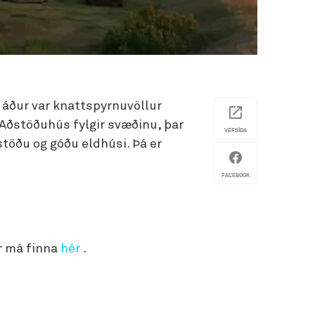
m áður var knattspyrnuvöllur
 Aðstöðuhús fylgir svæðinu, þar
VEFSÍÐA
töðu og góðu eldhúsi. Þá er
FACEBOOK
r má finna
hér
.