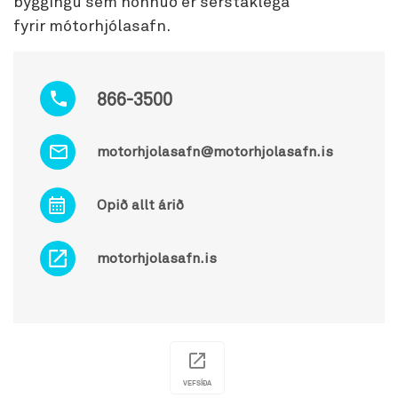
byggingu sem hönnuð er sérstaklega
fyrir mótorhjólasafn.
866-3500
motorhjolasafn@motorhjolasafn.is
Opið allt árið
motorhjolasafn.is
VEFSÍÐA