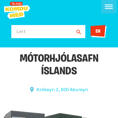
EN
Leit
MÓTORHJÓLASAFN
ÍSLANDS
Krókeyri 2, 600 Akureyri