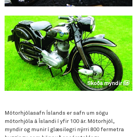
Skoða myndir
Mótorhjólasafn Íslands er safn um sögu
mótorhjóla á Íslandi í yfir 100 ár. Mótorhjól,
myndir og munir í glæsilegri nýrri 800 fermetra