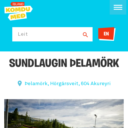
EN
Leit
SUNDLAUGIN ÞELAMÖRK
Þelamörk, Hörgársveit, 604 Akureyri