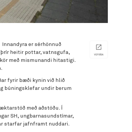
. Innandyra er sérhönnuð
rír heitir pottar, vatnsgufa,
VEFSÍÐA
 kör með mismunandi hitastigi.
nn.
r fyrir bæði kynin við hlið
ig búningsklefar undir berum
ræktarstöð með aðstöðu. Í
ngar SH, ungbarnasundstímar,
ar starfar jafnframt nuddari.