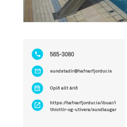
565-3080
sundstadir@hafnarfjordur.is
Opið allt árið
https://hafnarfjordur.is/ibuar/i
throttir-og-utivera/sundlaugar