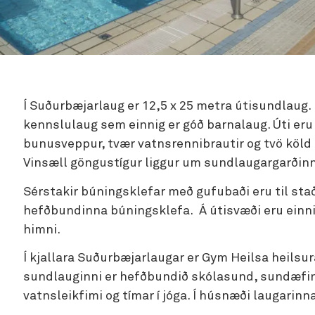
Í Suðurbæjarlaug er 12,5 x 25 metra útisundlaug
kennslulaug sem einnig er góð barnalaug. Úti eru þ
bunusveppur, tvær vatnsrennibrautir og tvö köld
Vinsæll göngustígur liggur um sundlaugargarði
Sérstakir búningsklefar með gufubaði eru til staða
hefðbundinna búningsklefa. Á útisvæði eru einn
himni.
Í kjallara Suðurbæjarlaugar er Gym Heilsa heilsu
sundlauginni er hefðbundið skólasund, sundæfi
vatnsleikfimi og tímar í jóga. Í húsnæði laugarinn