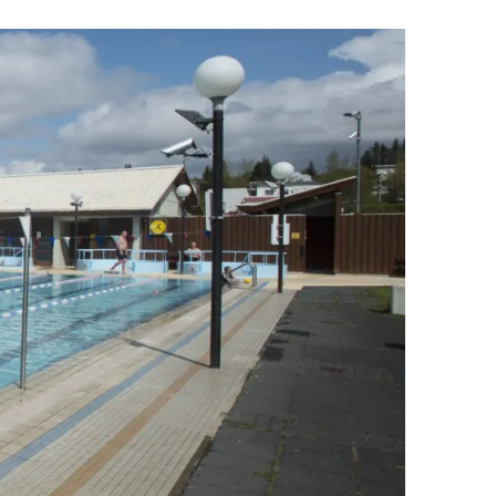
Upplýsingamiðstöðvar
pera
Heilsurækt og Spa
Fossar
Um vefinn
Hjólaferðir
Fyrir börnin
Gönguleiðir
ti
Hjólaleigur
Hápunktar
n
Sjóstangaveiði
Hitt og þetta
Skíði
Náttúra
ug
Skotveiði
Saga og menning
ðir
Stangveiði
Þjóðgarðar
g