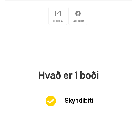
VEFSÍÐA
FACEBOOK
Hvað er í boði
Skyndibiti