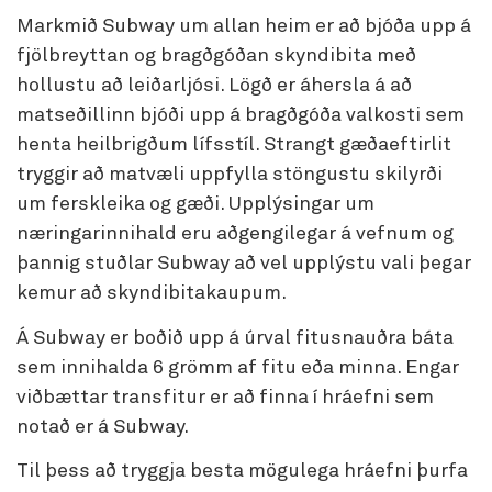
Markmið Subway um allan heim er að bjóða upp á
fjölbreyttan og bragðgóðan skyndibita með
hollustu að leiðarljósi. Lögð er áhersla á að
matseðillinn bjóði upp á bragðgóða valkosti sem
henta heilbrigðum lífsstíl. Strangt gæðaeftirlit
tryggir að matvæli uppfylla stöngustu skilyrði
um ferskleika og gæði. Upplýsingar um
næringarinnihald eru aðgengilegar á vefnum og
þannig stuðlar Subway að vel upplýstu vali þegar
kemur að skyndibitakaupum.
Á Subway er boðið upp á úrval fitusnauðra báta
sem innihalda 6 grömm af fitu eða minna. Engar
viðbættar transfitur er að finna í hráefni sem
notað er á Subway.
Til þess að tryggja besta mögulega hráefni þurfa