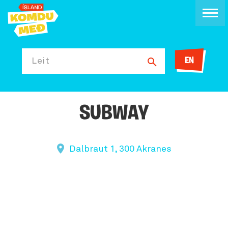
EN
Leit
SUBWAY
Dalbraut 1, 300 Akranes