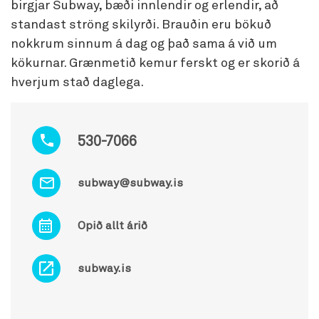
birgjar Subway, bæði innlendir og erlendir, að
standast ströng skilyrði. Brauðin eru bökuð
nokkrum sinnum á dag og það sama á við um
kökurnar. Grænmetið kemur ferskt og er skorið á
hverjum stað daglega.
530-7066
subway@subway.is
Opið allt árið
subway.is