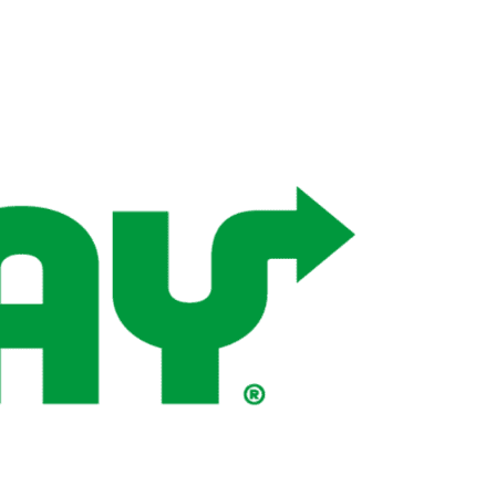
Upplýsingamiðstöðvar
pera
Heilsurækt og Spa
Fossar
Um vefinn
Hjólaferðir
Fyrir börnin
Gönguleiðir
ti
Hjólaleigur
Hápunktar
n
Sjóstangaveiði
Hitt og þetta
Skíði
Náttúra
ug
Skotveiði
Saga og menning
ðir
Stangveiði
Þjóðgarðar
g