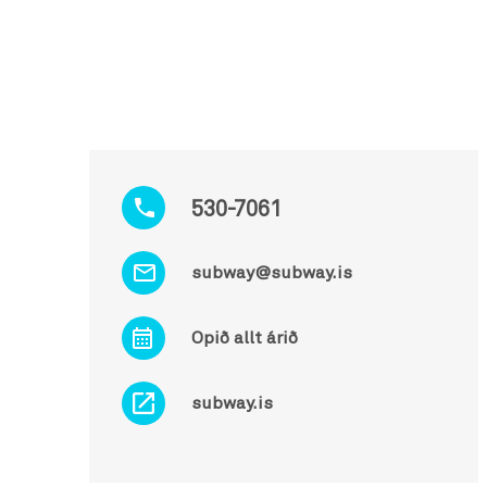
530-7061
subway@subway.is
Opið allt árið
subway.is