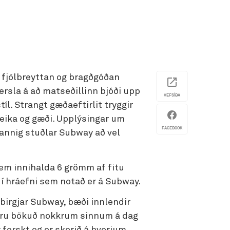
 fjölbreyttan og bragðgóðan
ersla á að matseðillinn bjóði upp
VEFSÍÐA
íl. Strangt gæðaeftirlit tryggir
leika og gæði. Upplýsingar um
FACEBOOK
annig stuðlar Subway að vel
em innihalda 6 grömm af fitu
 í hráefni sem notað er á Subway.
birgjar Subway, bæði innlendir
n eru bökuð nokkrum sinnum á dag