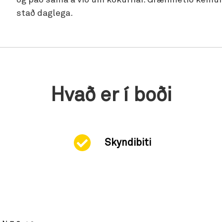
og það sama á við um kökurnar. Grænmetið kemur 
stað daglega.
Hvað er í boði
Skyndibiti