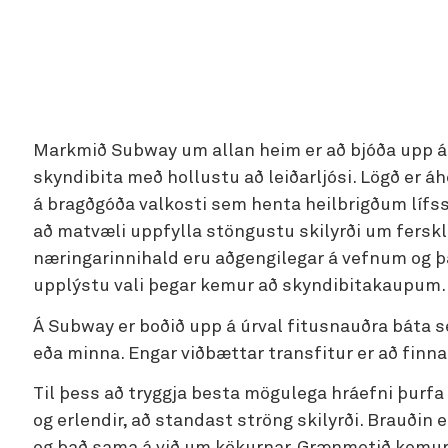
Markmið Subway um allan heim er að bjóða upp á
skyndibita með hollustu að leiðarljósi. Lögð er áh
á bragðgóða valkosti sem henta heilbrigðum lífsst
að matvæli uppfylla stöngustu skilyrði um fersk
næringarinnihald eru aðgengilegar á vefnum og þ
upplýstu vali þegar kemur að skyndibitakaupum.
Á Subway er boðið upp á úrval fitusnauðra báta s
eða minna. Engar viðbættar transfitur er að finna
Til þess að tryggja besta mögulega hráefni þurfa 
og erlendir, að standast ströng skilyrði. Brauði