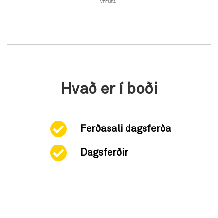
VEFSÍÐA
Hvað er í boði
Ferðasali dagsferða
Dagsferðir