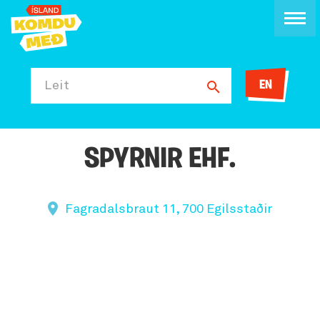
EN
Leit
SPYRNIR EHF.
Fagradalsbraut 11, 700 Egilsstaðir