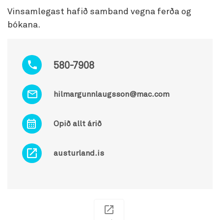
Vinsamlegast hafið samband vegna ferða og
bókana.
580-7908
hilmargunnlaugsson@mac.com
Opið allt árið
austurland.is