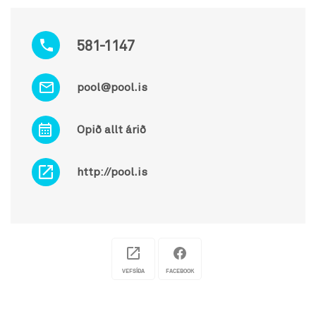
581-1147
pool@pool.is
Opið allt árið
http://pool.is
VEFSÍÐA
FACEBOOK