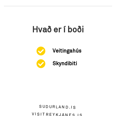
Hvað er í boði
Veitingahús
Skyndibiti
SUDURLAND.IS
VISITREYKJANES.IS