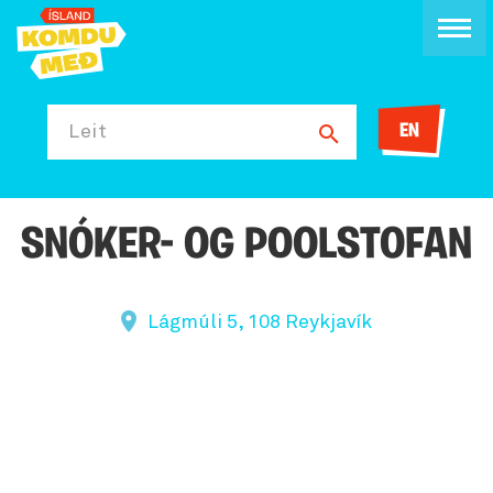
EN
Leit
SNÓKER- OG POOLSTOFAN
Lágmúli 5, 108 Reykjavík