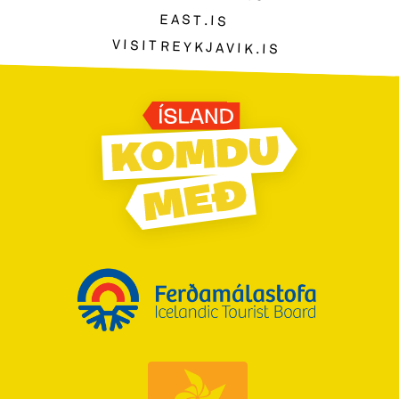
EAST.IS
VISITREYKJAVIK.IS