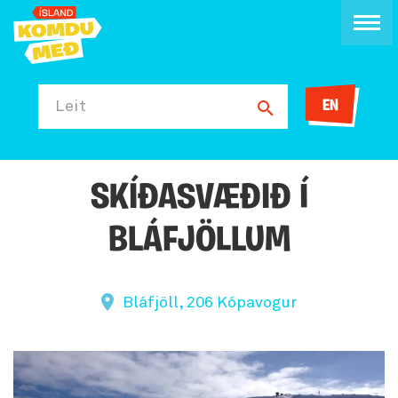
EN
Leit
SKÍÐASVÆÐIÐ Í
BLÁFJÖLLUM
Bláfjöll, 206 Kópavogur