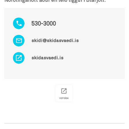
Norðlingaholt áður en leið liggur í Bláfjöll.
530-3000
skidi@skidasvaedi.is
skidasvaedi.is
VEFSÍÐA