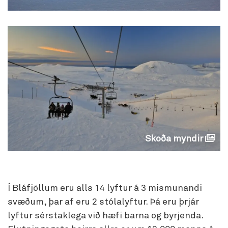
Skoða myndir
Í Bláfjöllum eru alls 14 lyftur á 3 mismunandi
svæðum, þar af eru 2 stólalyftur. Þá eru þrjár
lyftur sérstaklega við hæfi barna og byrjenda.