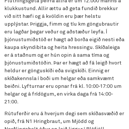
Flutningsgeta þeirra allra er um 12.000 manns á
klukkustund. Allir ættu að geta fundið brekkur
við sitt hæfi og á kvöldin eru þær helstu
upplýstar. Þriggja, fimm og tíu km göngubrautir
eru lagðar þegar veður og aðstæður leyfa. Í
þjónustumiðstöð er hægt að borða eigið nesti eða
kaupa skyndibita og heita hressingu. Skíðaleiga
er á staðnum og er hún opin á sama tíma og
þjónustumiðstöðin. Þar er hægt að fá leigð hvort
heldur er gönguskíði eða svigskíði. Einnig er
skíðakennsla í boði um helgar eða samkvæmt
beiðni. Lyfturnar eru opnar frá kl. 10:00-17:00 um
helgar og á frídögum, en virka daga frá 14:00-
21:00.
Rútuferðir eru á hverjum degi sem skíðasvæðið er
opið, frá N1 Hringbraut, um Mjódd og