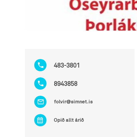
483-3801
8943858
folvir@simnet.is
Opið allt árið