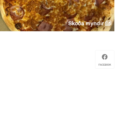
Skoða myndir
FACEBOOK