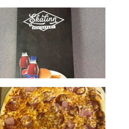
Upplýsingamiðstöðvar
pera
Heilsurækt og Spa
Fossar
Um vefinn
Hjólaferðir
Fyrir börnin
Gönguleiðir
ti
Hjólaleigur
Hápunktar
n
Sjóstangaveiði
Hitt og þetta
Skíði
Náttúra
ug
Skotveiði
Saga og menning
ðir
Stangveiði
Þjóðgarðar
g