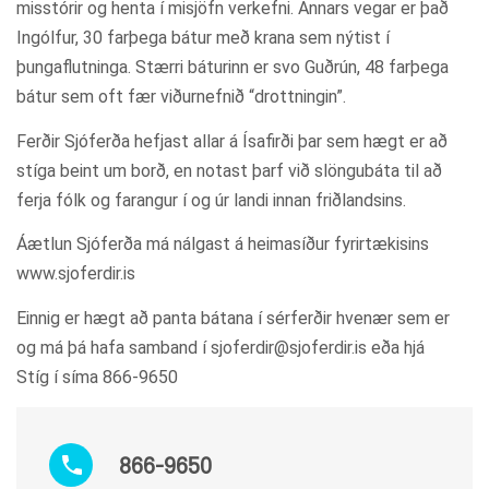
misstórir og henta í misjöfn verkefni. Annars vegar er það
Ingólfur, 30 farþega bátur með krana sem nýtist í
þungaflutninga. Stærri báturinn er svo Guðrún, 48 farþega
bátur sem oft fær viðurnefnið “drottningin”.
Ferðir Sjóferða hefjast allar á Ísafirði þar sem hægt er að
stíga beint um borð, en notast þarf við slöngubáta til að
ferja fólk og farangur í og úr landi innan friðlandsins.
Áætlun Sjóferða má nálgast á heimasíður fyrirtækisins
www.sjoferdir.is
Einnig er hægt að panta bátana í sérferðir hvenær sem er
og má þá hafa samband í
sjoferdir@sjoferdir.is
eða hjá
Stíg í síma 866-9650
866-9650