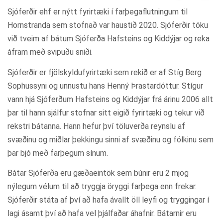
Sjóferðir ehf er nýtt fyrirtæki í farþegaflutningum til
Hornstranda sem stofnað var haustið 2020. Sjóferðir tóku
við tveim af bátum Sjóferða Hafsteins og Kiddýjar og reka
áfram með svipuðu sniði.
Sjóferðir er fjölskyldufyrirtæki sem rekið er af Stíg Berg
Sophussyni og unnustu hans Henný Þrastardóttur. Stígur
vann hjá Sjóferðum Hafsteins og Kiddýjar frá árinu 2006 allt
þar til hann sjálfur stofnar sitt eigið fyrirtæki og tekur við
rekstri bátanna. Hann hefur því töluverða reynslu af
svæðinu og miðlar þekkingu sinni af svæðinu og fólkinu sem
þar bjó með farþegum sínum.
Bátar Sjóferða eru gæðaeintök sem búnir eru 2 mjög
nýlegum vélum til að tryggja öryggi farþega enn frekar.
Sjóferðir státa af því að hafa ávallt öll leyfi og tryggingar í
lagi ásamt því að hafa vel þjálfaðar áhafnir. Bátarnir eru