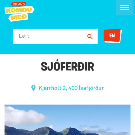
EN
Leit
SJÓFERÐIR
Kjarrholt 2, 400 Ísafjörður