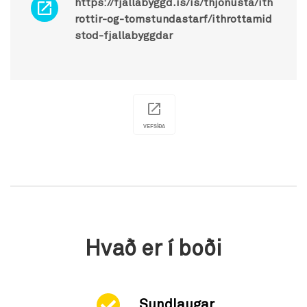
https://fjallabyggd.is/is/thjonusta/ith
rottir-og-tomstundastarf/ithrottamid
stod-fjallabyggdar
VEFSÍÐA
Hvað er í boði
Sundlaugar