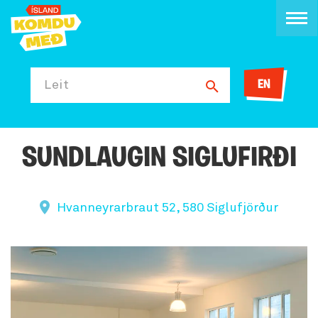
EN
Leit
SUNDLAUGIN SIGLUFIRÐI
Hvanneyrarbraut 52, 580 Siglufjörður