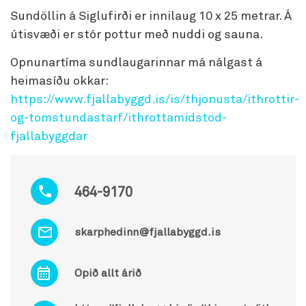
Sundöllin á Siglufirði er innilaug 10 x 25 metrar. Á
útisvæði er stór pottur með nuddi og sauna.
Opnunartíma sundlaugarinnar má nálgast á
heimasíðu okkar:
https://www.fjallabyggd.is/is/thjonusta/ithrottir-
og-tomstundastarf/ithrottamidstod-
fjallabyggdar
464-9170
skarphedinn@fjallabyggd.is
Opið allt árið