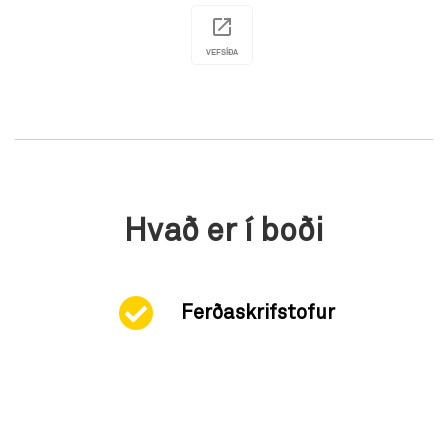
VEFSÍÐA
Hvað er í boði
Ferðaskrifstofur