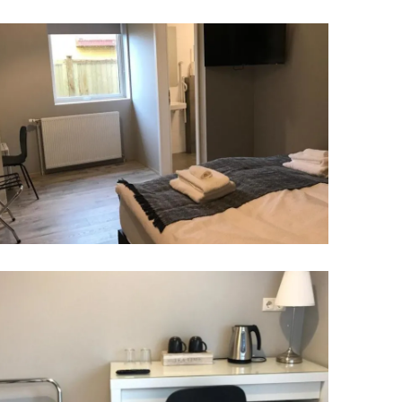
Upplýsingamiðstöðvar
pera
Heilsurækt og Spa
Fossar
Um vefinn
Hjólaferðir
Fyrir börnin
Gönguleiðir
ti
Hjólaleigur
Hápunktar
n
Sjóstangaveiði
Hitt og þetta
Skíði
Náttúra
ug
Skotveiði
Saga og menning
ðir
Stangveiði
Þjóðgarðar
g