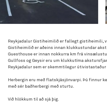
Reykjadalur Gistiheimilið er fallegt gistiheimili, 
Gistiheimilið er aðeins innan klukkustundar akst
Guesthouse er innan nokkurra km frá vinsælustu
Gullfoss og Geysir eru um klukkutíma akstursfjar
Reykjadalur sem er skemmtilegur útivistastaður f
Herbergin eru með flatskjásjónvarpi. Þú finnur ket
með sér baðherbergi með sturtu.
Við hlökkum til að sjá þig.