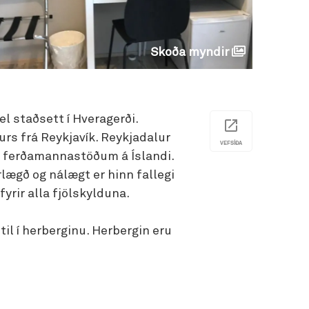
Skoða myndir
vel staðsett í Hveragerði.
urs frá Reykjavík. Reykjadalur
VEFSÍÐA
 ferðamannastöðum á Íslandi.
lægð og nálægt er hinn fallegi
yrir alla fjölskylduna.
il í herberginu. Herbergin eru