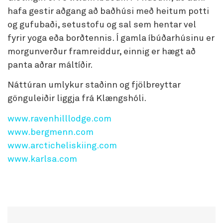
hafa gestir aðgang að baðhúsi með heitum potti
og gufubaði, setustofu og sal sem hentar vel
fyrir yoga eða borðtennis. Í gamla íbúðarhúsinu er
morgunverður framreiddur, einnig er hægt að
panta aðrar máltíðir.
Náttúran umlykur staðinn og fjölbreyttar
gönguleiðir liggja frá Klængshóli.
www.ravenhilllodge.com
www.bergmenn.com
www.arcticheliskiing.com
www.karlsa.com