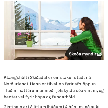
Skoða myndir
Klængshóll í Skíðadal er einstakur staður á
Norðurlandi. Hann er tilvalinn fyrir afslöppun
í faðmi náttúrunnar með fjölskyldu eða vinum, og
hentar vel fyrir hópa og fundarhöld.
Gistingin er í 8 litlum íbúðum í 4 húsum, að auki