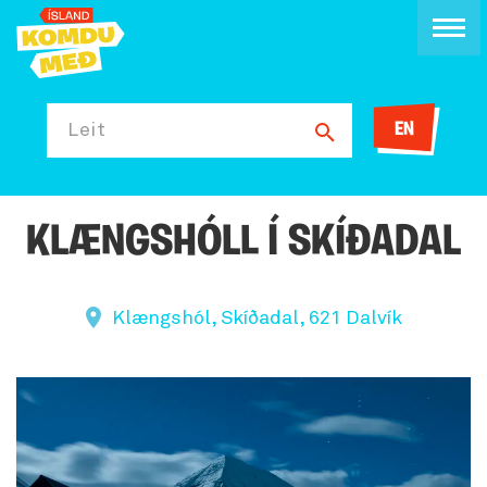
EN
Leit
KLÆNGSHÓLL Í SKÍÐADAL
Klængshól, Skíðadal, 621 Dalvík