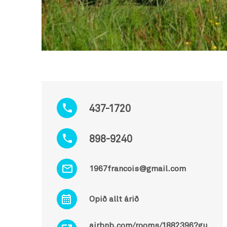
437-1720
898-9240
1967francois@gmail.com
Opið allt árið
airbnb.com/rooms/1882396?gu