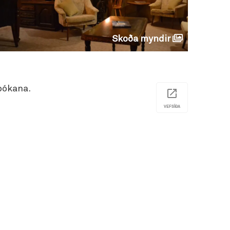
Skoða myndir
bókana.
VEFSÍÐA