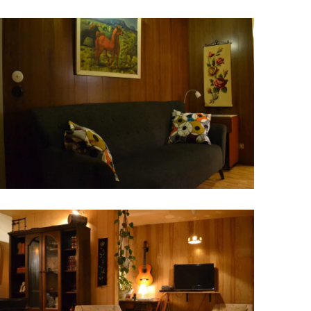
Upplýsingamiðstöðvar
pera
Heilsurækt og Spa
Fossar
Um vefinn
Hjólaferðir
Fyrir börnin
Gönguleiðir
ti
Hjólaleigur
Hápunktar
n
Sjóstangaveiði
Hitt og þetta
Skíði
Náttúra
ug
Skotveiði
Saga og menning
ðir
Stangveiði
Þjóðgarðar
g