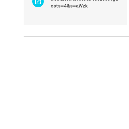
ests=4&s=aWzk