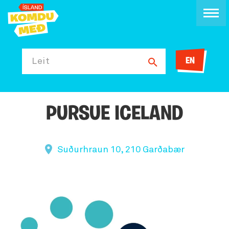
EN
Leit
PURSUE ICELAND
Suðurhraun 10, 210 Garðabær