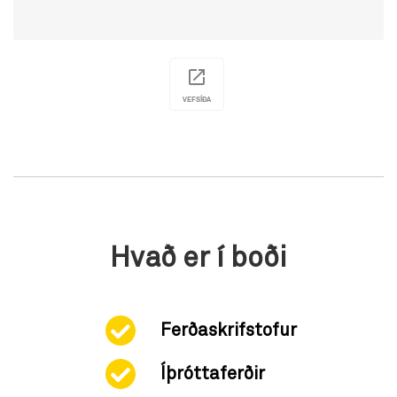
VEFSÍÐA
Hvað er í boði
Ferðaskrifstofur
Íþróttaferðir