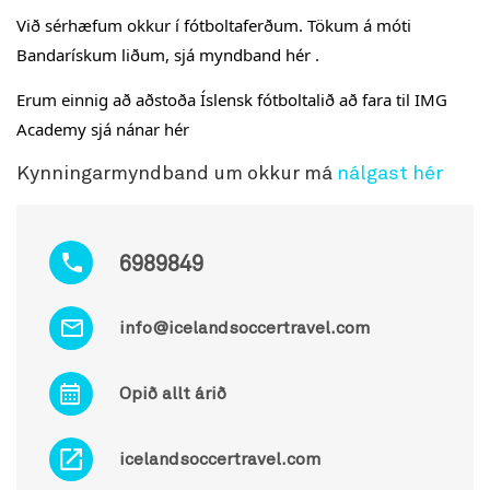
Við sérhæfum okkur í fótboltaferðum. Tökum á móti
Bandarískum liðum, sjá
myndband hér
.
Erum einnig að aðstoða Íslensk fótboltalið að fara til IMG
Academy
sjá nánar hér
Kynningarmyndband um okkur má
nálgast hér
6989849
info@icelandsoccertravel.com
Opið allt árið
icelandsoccertravel.com