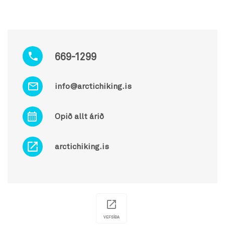
669-1299
info@arctichiking.is
Opið allt árið
arctichiking.is
VEFSÍÐA