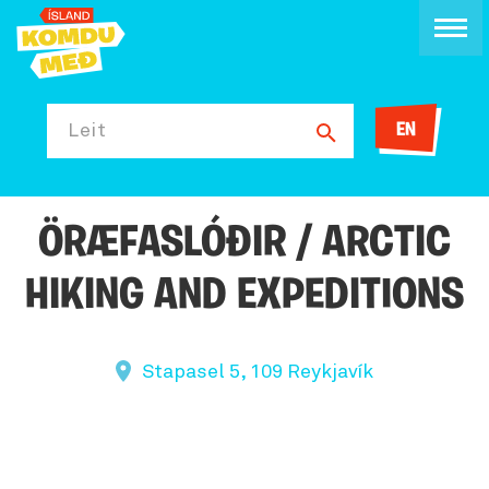
EN
Leit
ÖRÆFASLÓÐIR / ARCTIC
HIKING AND EXPEDITIONS
Stapasel 5, 109 Reykjavík